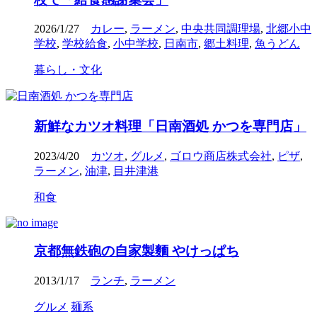
2026/1/27
カレー
,
ラーメン
,
中央共同調理場
,
北郷小中
学校
,
学校給食
,
小中学校
,
日南市
,
郷土料理
,
魚うどん
暮らし・文化
新鮮なカツオ料理「日南酒処 かつを専門店」
2023/4/20
カツオ
,
グルメ
,
ゴロウ商店株式会社
,
ピザ
,
ラーメン
,
油津
,
目井津港
和食
京都無鉄砲の自家製麵 やけっぱち
2013/1/17
ランチ
,
ラーメン
グルメ
麺系