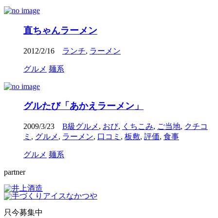
直ちゃんラーメン
2012/2/16
ランチ
,
ラーメン
グルメ
麺系
グルたび「あかえラーメン」
2009/3/23
B級グルメ
,
おび
,
くちこみ
,
ご当地
,
クチコ
ミ
,
グルメ
,
ラーメン
,
口コミ
,
板敷
,
評価
,
食事
グルメ
麺系
partner
只今募集中