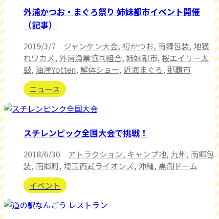
外浦かつお・まぐろ祭り 姉妹都市イベント開催
（記事）
2019/3/7
ジャンケン大会
,
初かつお
,
南郷包装
,
地獲
れワカメ
,
外浦漁業協同組合
,
姉妹都市
,
桜エイサー太
鼓
,
油津Yotten
,
解体ショー
,
近海まぐろ
,
那覇市
ニュース
スチレンピック全国大会で挑戦！
2018/6/30
アトラクション
,
キャンプ地
,
九州
,
南郷包
装
,
南郷町
,
埼玉西武ライオンズ
,
沖縄
,
黒潮ドーム
イベント