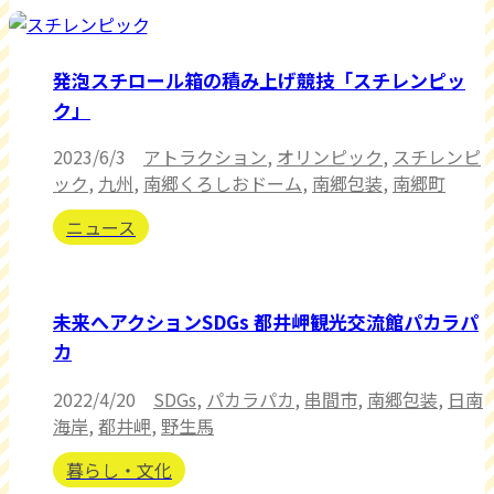
発泡スチロール箱の積み上げ競技「スチレンピッ
ク」
2023/6/3
アトラクション
,
オリンピック
,
スチレンピ
ック
,
九州
,
南郷くろしおドーム
,
南郷包装
,
南郷町
ニュース
未来へアクションSDGs 都井岬観光交流館パカラパ
カ
2022/4/20
SDGs
,
パカラパカ
,
串間市
,
南郷包装
,
日南
海岸
,
都井岬
,
野生馬
暮らし・文化