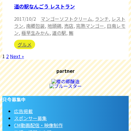
道の駅なんごう レストラン
2017/10/2
マンゴーソフトクリーム
,
ランチ
,
レスト
ラン
,
南郷包装
,
地頭鶏
,
売店
,
完熟マンゴー
,
日南レモ
ン
,
極早生みかん
,
道の駅
,
鮪
グルメ
1
2
Next »
partner
只今募集中
広告掲載
スポンサー募集
CM動画配信・映像制作