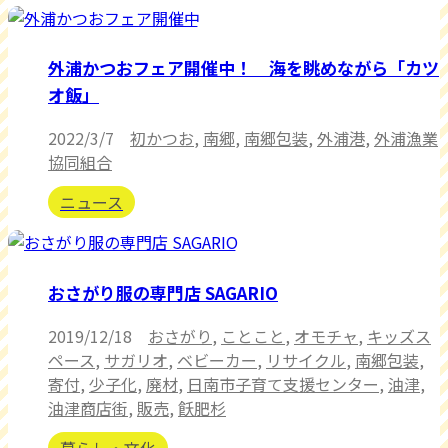
外浦かつおフェア開催中！ 海を眺めながら「カツ
オ飯」
2022/3/7
初かつお
,
南郷
,
南郷包装
,
外浦港
,
外浦漁業
協同組合
ニュース
おさがり服の専門店 SAGARIO
2019/12/18
おさがり
,
ことこと
,
オモチャ
,
キッズス
ペース
,
サガリオ
,
ベビーカー
,
リサイクル
,
南郷包装
,
寄付
,
少子化
,
廃材
,
日南市子育て支援センター
,
油津
,
油津商店街
,
販売
,
飫肥杉
暮らし・文化