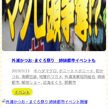
外浦かつお･まぐろ祭り 姉妹都市イベントも
2019/3/13
キハダマグロ
,
ボニート×ボニート
,
初か
つお
,
南郷包装
,
地獲れワカメ
,
外浦漁業協同組合
,
姉妹
都市
,
解体ショー
,
近海まぐろ
,
那覇市
イベント