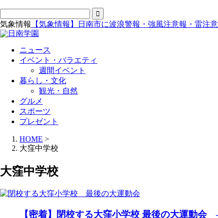
気象情報
【気象情報】日南市に波浪警報・強風注意報・雷注意
ニュース
イベント・バラエティ
週間イベント
暮らし・文化
観光・自然
グルメ
スポーツ
プレゼント
HOME
>
大窪中学校
大窪中学校
【密着】閉校する大窪小学校 最後の大運動会 ―