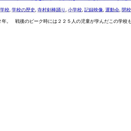
学校
,
学校の歴史
,
寺村剣棒踊り
,
小学校
,
記録映像
,
運動会
,
閉校
年。 戦後のピーク時には２２５人の児童が学んだこの学校も