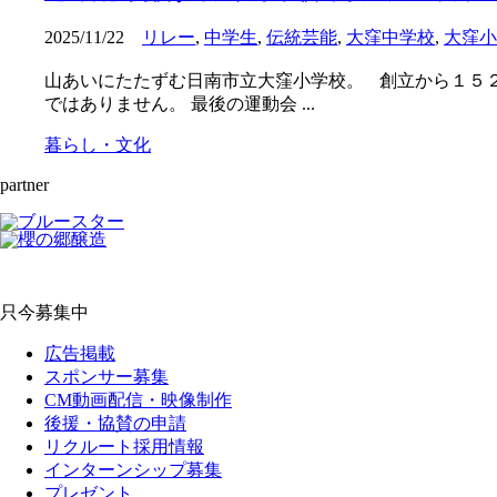
2025/11/22
リレー
,
中学生
,
伝統芸能
,
大窪中学校
,
大窪小
山あいにたたずむ日南市立大窪小学校。 創立から１５２
ではありません。 最後の運動会 ...
暮らし・文化
partner
只今募集中
広告掲載
スポンサー募集
CM動画配信・映像制作
後援・協賛の申請
リクルート採用情報
インターンシップ募集
プレゼント