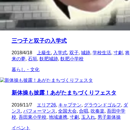
三つ子と双子の入学式
2018/4/18
上級生
,
入学式
,
双子
,
城跡
,
学校生活
,
寸劇
,
将
来の夢
,
石垣
,
飫肥城跡
,
飫肥小学校
暮らし・文化
新体操も披露！あがたまちづくりフェスタ
2016/11/7
エリア26
,
キャプテン
,
グラウンドゴルフ
,
ダ
ンス
,
パフォーマンス
,
全国大会
,
合唱
,
吹奏楽
,
吾田中学
校
,
吾田東小学校
,
地域連携
,
寸劇
,
玉入れ
,
男子新体操
イベント