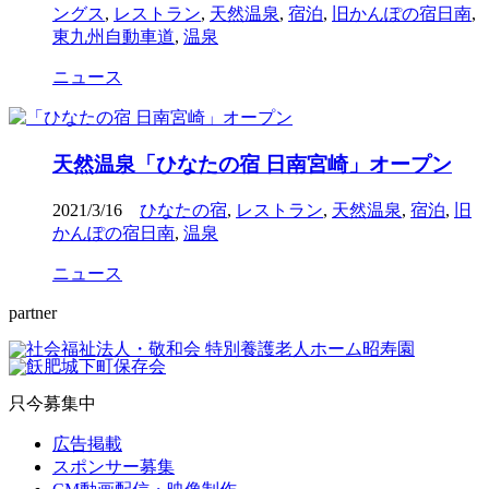
ングス
,
レストラン
,
天然温泉
,
宿泊
,
旧かんぽの宿日南
,
東九州自動車道
,
温泉
ニュース
天然温泉「ひなたの宿 日南宮崎」オープン
2021/3/16
ひなたの宿
,
レストラン
,
天然温泉
,
宿泊
,
旧
かんぽの宿日南
,
温泉
ニュース
partner
只今募集中
広告掲載
スポンサー募集