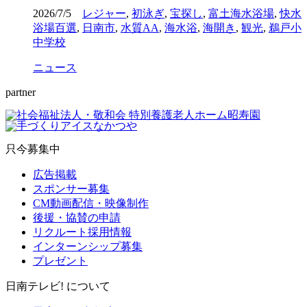
2026/7/5
レジャー
,
初泳ぎ
,
宝探し
,
富土海水浴場
,
快水
浴場百選
,
日南市
,
水質AA
,
海水浴
,
海開き
,
観光
,
鵜戸小
中学校
ニュース
partner
只今募集中
広告掲載
スポンサー募集
CM動画配信・映像制作
後援・協賛の申請
リクルート採用情報
インターンシップ募集
プレゼント
日南テレビ! について