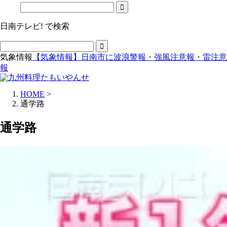
日南テレビ! で検索
気象情報
【気象情報】日南市に波浪警報・強風注意報・雷注意
報
HOME
>
通学路
通学路