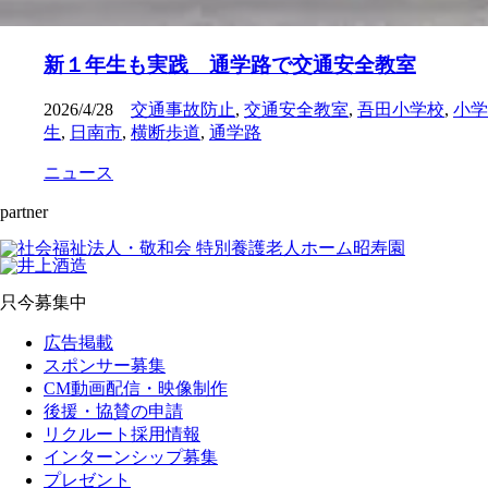
新１年生も実践 通学路で交通安全教室
2026/4/28
交通事故防止
,
交通安全教室
,
吾田小学校
,
小学
生
,
日南市
,
横断歩道
,
通学路
ニュース
partner
只今募集中
広告掲載
スポンサー募集
CM動画配信・映像制作
後援・協賛の申請
リクルート採用情報
インターンシップ募集
プレゼント