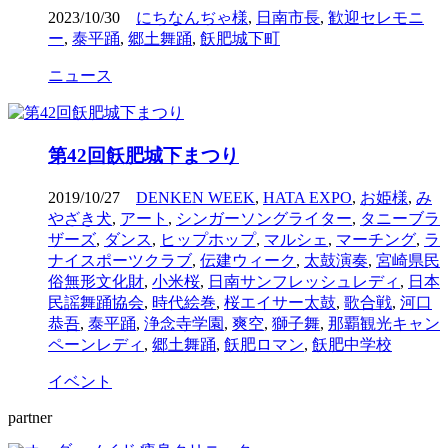
2023/10/30
にちなんぢゃ様
,
日南市長
,
歓迎セレモニ
ー
,
泰平踊
,
郷土舞踊
,
飫肥城下町
ニュース
第42回飫肥城下まつり
2019/10/27
DENKEN WEEK
,
HATA EXPO
,
お姫様
,
み
やざき犬
,
アート
,
シンガーソングライター
,
タニーブラ
ザーズ
,
ダンス
,
ヒップホップ
,
マルシェ
,
マーチング
,
ラ
ナイスポーツクラブ
,
伝建ウィーク
,
太鼓演奏
,
宮崎県民
俗無形文化財
,
小米桜
,
日南サンフレッシュレディ
,
日本
民謡舞踊協会
,
時代絵巻
,
桜エイサー太鼓
,
歌合戦
,
河口
恭吾
,
泰平踊
,
浄念寺学園
,
爽空
,
獅子舞
,
那覇観光キャン
ペーンレディ
,
郷土舞踊
,
飫肥ロマン
,
飫肥中学校
イベント
partner