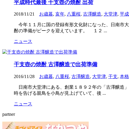
平成時代最後 干支壺の焼酎 出荷
2018/11/21
お歳暮
,
亥年
,
八重桜
,
古澤醸造
,
大堂津
,
平成
今年１１月に国の登録有形文化財になった、日南市大
酎の準備がピークを迎えています。 １２ ...
ニュース
干支壺の焼酎 古澤醸造で出荷準備
2016/11/28
お歳暮
,
八重桜
,
古澤醸造
,
大堂津
,
干支
,
本格
日南市大堂津にある、創業１８９２年の「古澤醸造」
時を告げる親鳥を小鳥が見上げていて、後 ...
ニュース
partner