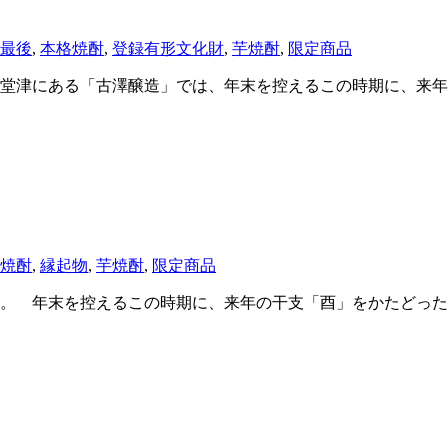
最後
,
本格焼酎
,
登録有形文化財
,
芋焼酎
,
限定商品
堂津にある「古澤醸造」では、年末を控えるこの時期に、来年
焼酎
,
縁起物
,
芋焼酎
,
限定商品
。 年末を控えるこの時期に、来年の干支「酉」をかたどっ