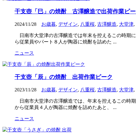
干支壺「巳」の焼酎 古澤醸造で出荷作業ピー
2024/11/28
お歳暮
,
デザイン
,
八重桜
,
古澤醸造
,
大堂津
,
日南市大堂津の古澤醸造では年末を控えるこの時期に
ら従業員やパート８人が陶器に焼酎を詰めた ...
ニュース
干支壺「辰」の焼酎 出荷作業ピーク
2023/11/28
お歳暮
,
デザイン
,
八重桜
,
古澤醸造
,
大堂津
,
日南市大堂津の古澤醸造では、年末を控えるこの時期
から従業員４人が陶器に焼酎を詰めたあと、 ...
ニュース