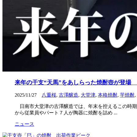
来年の干支“天馬”をあしらった焼酎壺が登場
2025/11/27
八重桜
,
古澤醸造
,
大堂津
,
本格焼酎
,
芋焼酎
,
日南市大堂津の古澤醸造では、年末を控えるこの時期
から従業員やパート７人が陶器に焼酎を詰め ...
ニュース