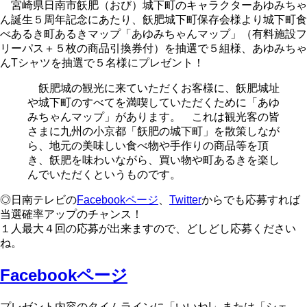
宮崎県日南市飫肥（おび）城下町のキャラクターあゆみちゃ
ん誕生５周年記念にあたり、飫肥城下町保存会様より城下町食
べあるき町あるきマップ「あゆみちゃんマップ」（有料施設フ
リーパス＋５枚の商品引換券付）を抽選で５組様、あゆみちゃ
んTシャツを抽選で５名様にプレゼント！
飫肥城の観光に来ていただくお客様に、飫肥城址
や城下町のすべてを満喫していただくために「あゆ
みちゃんマップ」があります。 これは観光客の皆
さまに九州の小京都「飫肥の城下町」を散策しなが
ら、地元の美味しい食べ物や手作りの商品等を頂
き、飫肥を味わいながら、買い物や町あるきを楽し
んでいただくというものです。
◎日南テレビの
Facebookページ
、
Twitter
からでも応募すれば
当選確率アップのチャンス！
１人最大４回の応募が出来ますので、どしどし応募ください
ね。
Facebookページ
プレゼント内容のタイムラインに「いいね!」または「シェ