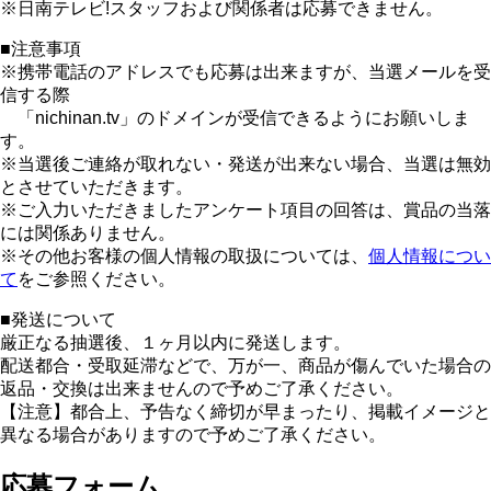
※日南テレビ!スタッフおよび関係者は応募できません。
■注意事項
※携帯電話のアドレスでも応募は出来ますが、当選メールを受
信する際
「nichinan.tv」のドメインが受信できるようにお願いしま
す。
※当選後ご連絡が取れない・発送が出来ない場合、当選は無効
とさせていただきます。
※ご入力いただきましたアンケート項目の回答は、賞品の当落
には関係ありません。
※その他お客様の個人情報の取扱については、
個人情報につい
て
をご参照ください。
■発送について
厳正なる抽選後、１ヶ月以内に発送します。
配送都合・受取延滞などで、万が一、商品が傷んでいた場合の
返品・交換は出来ませんので予めご了承ください。
【注意】都合上、予告なく締切が早まったり、掲載イメージと
異なる場合がありますので予めご了承ください。
応募フォーム