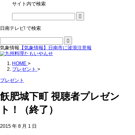
サイト内で検索
日南テレビ! で検索
気象情報
【気象情報】日南市に波浪注意報
HOME
>
プレゼント
>
プレゼント
飫肥城下町 視聴者プレゼン
ト！（終了）
2015 年 8 月 1 日