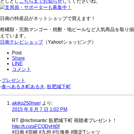
どしどし
こちらまでお知らせ
してくださいね。
日南の特産品がネットショップで買えます！
柑橘類・完熟マンゴー・焼酎・地ビールなど人気商品を取り揃
えています。
日南テレビショップ
（Yahoo!ショッピング）
Post
Share
LINE
コメント
-
プレゼント
-
食べあるき町あるき
,
飫肥城下町
akiko250mari
より:
2015 年 8 月 7 日 1:02 PM
RT @nichinantv: 飫肥城下町 視聴者プレゼント！
http://t.co/aFCQDyHt0f
#日南 #宮崎 #九州 #引換券 #限定Tシャツ