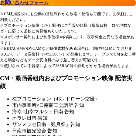
お問い合わせフォーム
※CM動画以外にも企業の番組制作から放送・配信も可能です。お気軽にご
相談ください。
※プロモーション映像（PV）制作はご予算や規模（撮影日数、ロケ地数な
ど）に応じて柔軟にお見積もりいたします。
※スポンサー契約および制作仕様や内容により、表示料金と異なる場合があ
ります。
※BETACAMやDVCAMなど映像素材がある場合は、制作料は頂いておりま
せんが、データ変換料（@¥5,500〜）が発生します。シーズンでCMを差し替
える場合などもデータ変換料のみで差し替えが可能です。
※使用されている音楽によってJASRAC等の費用がかかる場合があります。
CM・動画番組内およびプロモーション映像 配信実
績
桜プロモーション（4K / ドローン空撮）
市内事業所×日南商工会議所 告知
海幸･山幸マルシェ日南 告知
オラレ日南 告知
サンメッセ日南「観月祭」告知
日南市観光協会 告知