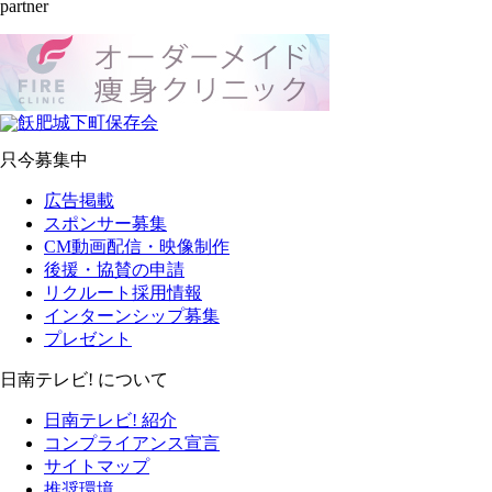
partner
只今募集中
広告掲載
スポンサー募集
CM動画配信・映像制作
後援・協賛の申請
リクルート採用情報
インターンシップ募集
プレゼント
日南テレビ! について
日南テレビ! 紹介
コンプライアンス宣言
サイトマップ
推奨環境