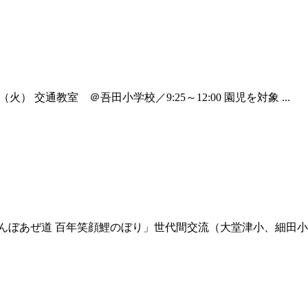
 交通教室 ＠吾田小学校／9:25～12:00 園児を対象 ...
下塚田田んぼあぜ道 百年笑顔鯉のぼり」世代間交流（大堂津小、細田小