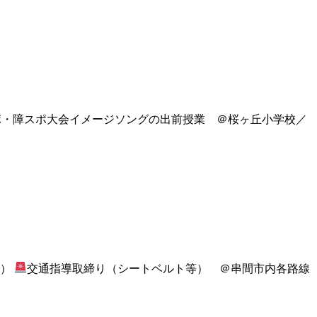
ポ・障スポ大会イメージソングの出前授業 ＠桜ヶ丘小学校／
で）
交通指導取締り（シートベルト等） ＠串間市内各路線