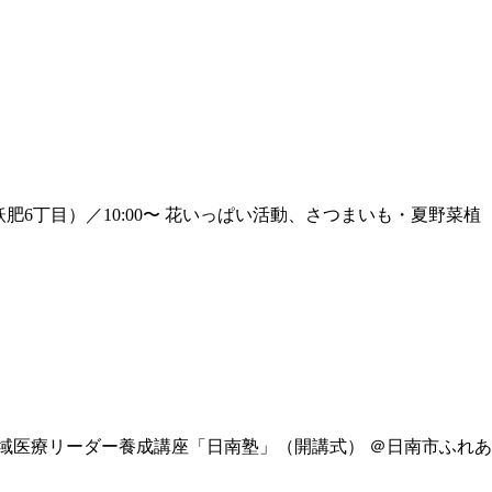
 飫肥6丁目）／10:00〜 花いっぱい活動、さつまいも・夏野菜植
0 地域医療リーダー養成講座「日南塾」（開講式） ＠日南市ふれあ