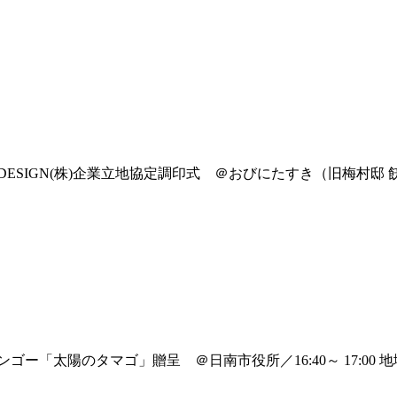
K DESIGN(株)企業立地協定調印式 ＠おびにたすき（旧梅村邸
ンゴー「太陽のタマゴ」贈呈 ＠日南市役所／16:40～ 17:0