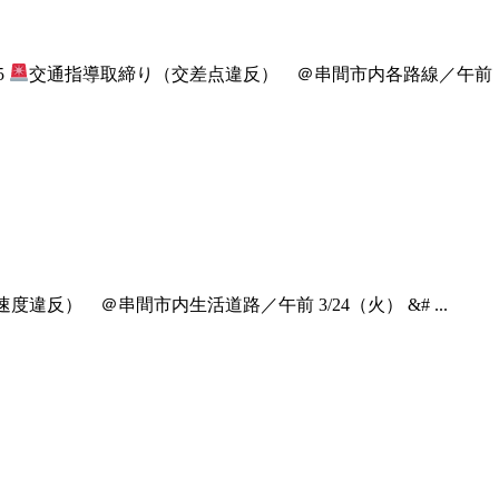
5
交通指導取締り（交差点違反） ＠串間市内各路線／午前
違反） ＠串間市内生活道路／午前 3/24（火） &# ...