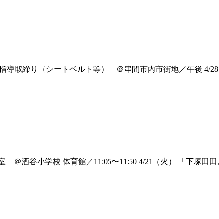
指導取締り（シートベルト等） ＠串間市内市街地／午後 4/28（火）
 ＠酒谷小学校 体育館／11:05〜11:50 4/21（火） 「