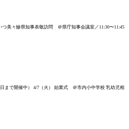
つ美々鰺県知事表敬訪問 ＠県庁知事会議室／11:30〜11:45
日まで開催中） 4/7（火） 始業式 ＠市内小中学校 乳幼児相