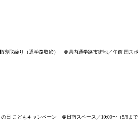
指導取締り（通学路取締） ＠県内通学路市街地／午前 国ス
の日 こどもキャンペーン ＠日南スペース／10:00〜（5/6ま