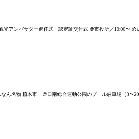
観光アンバサダー退任式・認定証交付式 ＠市役所／10:00〜 めい
ちなん名物 植木市 ＠日南総合運動公園のプール駐車場（3〜20