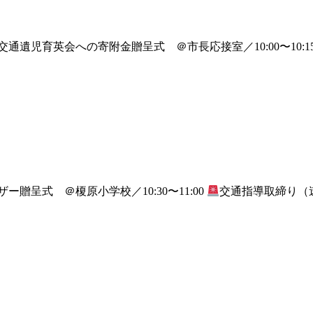
交通遺児育英会への寄附金贈呈式 ＠市長応接室／10:00〜10:1
ー贈呈式 ＠榎原小学校／10:30〜11:00
交通指導取締り（速度