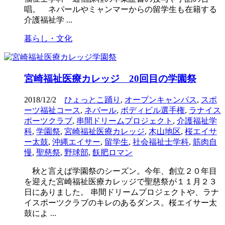
唱。 ネパールやミャンマーからの留学生も在籍する
介護福祉学 ...
暮らし・文化
宮崎福祉医療カレッジ 20回目の学園祭
2018/12/2
ひょっとこ踊り
,
オープンキャンパス
,
スポ
ーツ福祉コース
,
ネパール
,
ボディビル選手権
,
ラナイス
ポーツクラブ
,
串間ドリームプロジェクト
,
介護福祉学
科
,
学園祭
,
宮崎福祉医療カレッジ
,
木山地区
,
桜エイサ
ー太鼓
,
沖縄エイサー
,
留学生
,
社会福祉士学科
,
筋肉自
慢
,
聖慈祭
,
野球部
,
飫肥ロマン
秋と言えば学園祭のシーズン。今年、創立２０年目
を迎えた宮崎福祉医療カレッジで聖慈祭が１１月２３
日にありました。 串間ドリームプロジェクトや、ラナ
イスポーツクラブのキレのあるダンス。桜エイサー太
鼓によ ...