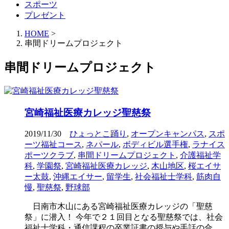
スポーツ
プレゼント
HOME
>
串間ドリームプロジェクト
串間ドリームプロジェクト
宮崎福祉医療カレッジ聖慈祭
2019/11/30
ひょっとこ踊り
,
オープンキャンパス
,
スポ
ーツ福祉コース
,
ネパール
,
ボディビル選手権
,
ラナイス
ポーツクラブ
,
串間ドリームプロジェクト
,
介護福祉学
科
,
学園祭
,
宮崎福祉医療カレッジ
,
木山地区
,
桜エイサ
ー太鼓
,
沖縄エイサー
,
留学生
,
社会福祉士学科
,
筋肉自
慢
,
聖慈祭
,
野球部
日南市木山にある宮崎福祉医療カレッジの「聖慈
祭」に潜入！ 今年で２１回目となる聖慈祭では、社会
福祉士学科・通信課程の卒業証書の授与や手話の合