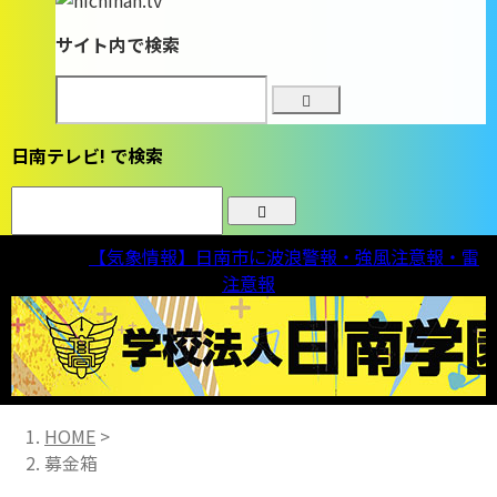
サイト内で検索
日南テレビ! で検索
気象情報
【気象情報】日南市に波浪警報・強風注意報・雷
注意報
HOME
>
募金箱