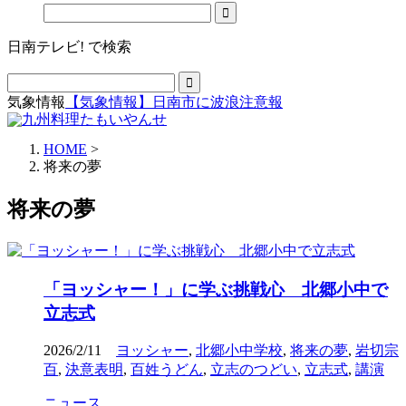
日南テレビ! で検索
気象情報
【気象情報】日南市に波浪注意報
HOME
>
将来の夢
将来の夢
「ヨッシャー！」に学ぶ挑戦心 北郷小中で
立志式
2026/2/11
ヨッシャー
,
北郷小中学校
,
将来の夢
,
岩切宗
百
,
決意表明
,
百姓うどん
,
立志のつどい
,
立志式
,
講演
ニュース