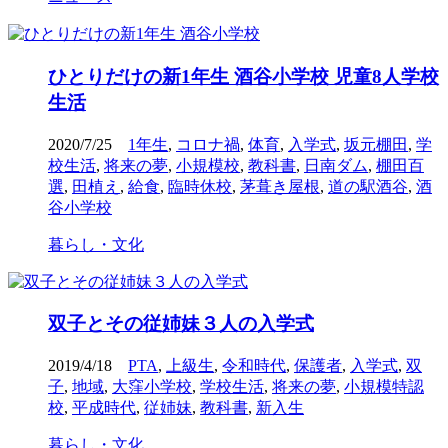
ひとりだけの新1年生 酒谷小学校 児童8人学校
生活
2020/7/25
1年生
,
コロナ禍
,
体育
,
入学式
,
坂元棚田
,
学
校生活
,
将来の夢
,
小規模校
,
教科書
,
日南ダム
,
棚田百
選
,
田植え
,
給食
,
臨時休校
,
茅葺き屋根
,
道の駅酒谷
,
酒
谷小学校
暮らし・文化
双子とその従姉妹３人の入学式
2019/4/18
PTA
,
上級生
,
令和時代
,
保護者
,
入学式
,
双
子
,
地域
,
大窪小学校
,
学校生活
,
将来の夢
,
小規模特認
校
,
平成時代
,
従姉妹
,
教科書
,
新入生
暮らし・文化