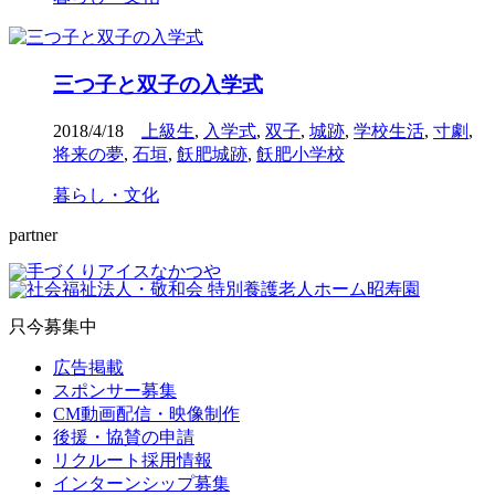
三つ子と双子の入学式
2018/4/18
上級生
,
入学式
,
双子
,
城跡
,
学校生活
,
寸劇
,
将来の夢
,
石垣
,
飫肥城跡
,
飫肥小学校
暮らし・文化
partner
只今募集中
広告掲載
スポンサー募集
CM動画配信・映像制作
後援・協賛の申請
リクルート採用情報
インターンシップ募集