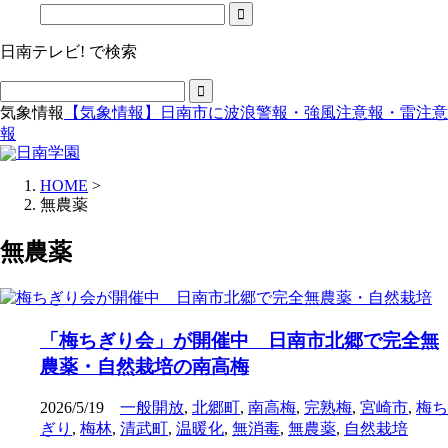
日南テレビ! で検索
気象情報
【気象情報】日南市に波浪警報・強風注意報・雷注意
報
HOME
>
無農薬
無農薬
「梅ちぎり会」が開催中 日南市北郷で完全無
農薬・自然栽培の南高梅
2026/5/19
一般開放
,
北郷町
,
南高梅
,
完熟梅
,
宮崎市
,
梅ち
ぎり
,
梅林
,
清武町
,
温暖化
,
無消毒
,
無農薬
,
自然栽培