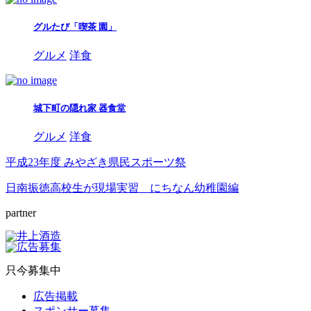
グルたび「喫茶 園」
グルメ
洋食
城下町の隠れ家 器食堂
グルメ
洋食
平成23年度 みやざき県民スポーツ祭
日南振徳高校生が現場実習 にちなん幼稚園編
partner
只今募集中
広告掲載
スポンサー募集