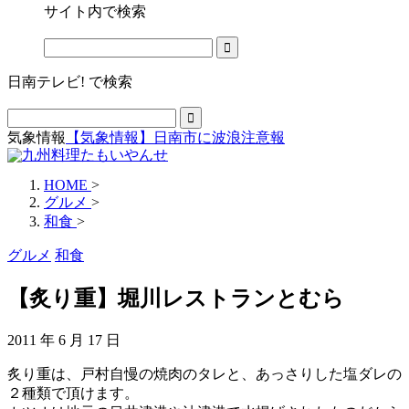
サイト内で検索
日南テレビ! で検索
気象情報
【気象情報】日南市に波浪注意報
HOME
>
グルメ
>
和食
>
グルメ
和食
【炙り重】堀川レストランとむら
2011 年 6 月 17 日
炙り重は、戸村自慢の焼肉のタレと、あっさりした塩ダレの
２種類で頂けます。