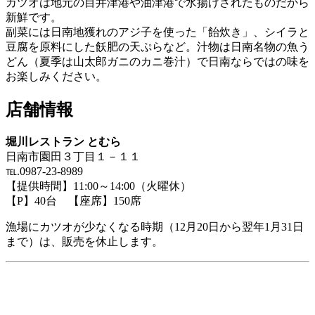
カツオは地元の目井津港や油津港で水揚げされたものだから
新鮮です。
副菜には日南地獲れのアジ子を使った「飴炊き」、シイラと
豆腐を原料にした飫肥の天ぷらなど。汁物は日南名物の魚う
どん（夏季は山太郎ガニのカニ巻汁）で日南ならではの味を
お楽しみください。
店舗情報
堀川レストラン とむら
日南市園田３丁目１－１１
℡.0987-23-8989
【提供時間】11:00～14:00（火曜休）
【P】40台 【座席】150席
漁場にカツオが少なくなる時期（12月20日から翌年1月31日
まで）は、販売を休止します。