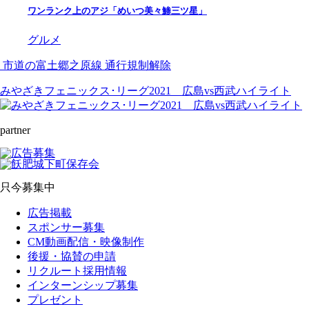
ワンランク上のアジ「めいつ美々鯵三ツ星」
グルメ
市道の富土郷之原線 通行規制解除
みやざきフェニックス･リーグ2021 広島vs西武ハイライト
partner
只今募集中
広告掲載
スポンサー募集
CM動画配信・映像制作
後援・協賛の申請
リクルート採用情報
インターンシップ募集
プレゼント