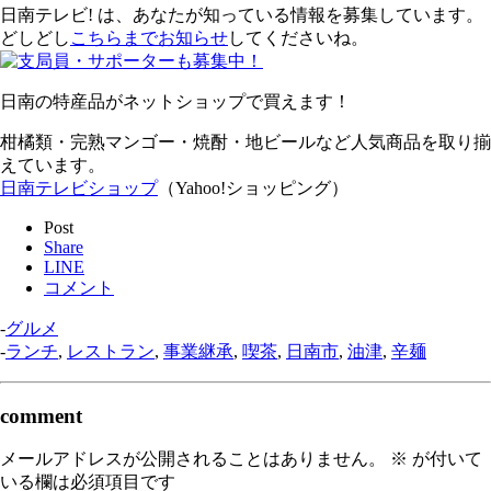
日南テレビ! は、あなたが知っている情報を募集しています。
どしどし
こちらまでお知らせ
してくださいね。
日南の特産品がネットショップで買えます！
柑橘類・完熟マンゴー・焼酎・地ビールなど人気商品を取り揃
えています。
日南テレビショップ
（Yahoo!ショッピング）
Post
Share
LINE
コメント
-
グルメ
-
ランチ
,
レストラン
,
事業継承
,
喫茶
,
日南市
,
油津
,
辛麺
comment
メールアドレスが公開されることはありません。
※
が付いて
いる欄は必須項目です