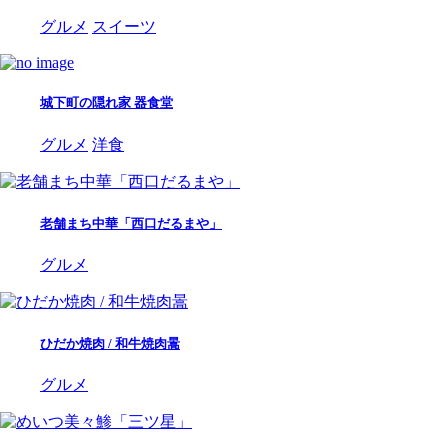
グルメ
スイーツ
城下町の隠れ家 器食堂
グルメ
洋食
老舗まち中華「西口だるまや」
グルメ
ひだか焼肉 / 和牛焼肉暠
グルメ