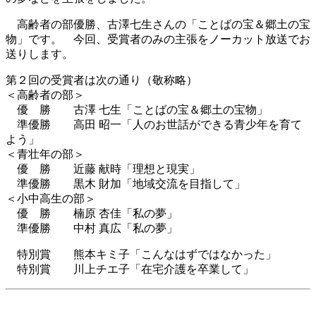
高齢者の部優勝、古澤七生さんの「ことばの宝＆郷土の宝
物」です。 今回、受賞者のみの主張をノーカット放送でお
送りします。
第２回の受賞者は次の通り（敬称略）
＜高齢者の部＞
優 勝 古澤 七生「ことばの宝＆郷土の宝物」
準優勝 高田 昭一「人のお世話ができる青少年を育て
よう」
＜青壮年の部＞
優 勝 近藤 献時「理想と現実」
準優勝 黒木 財加「地域交流を目指して」
＜小中高生の部＞
優 勝 楠原 杏佳「私の夢」
準優勝 中村 真広「私の夢」
特別賞 熊本キミ子「こんなはずではなかった」
特別賞 川上チエ子「在宅介護を卒業して」