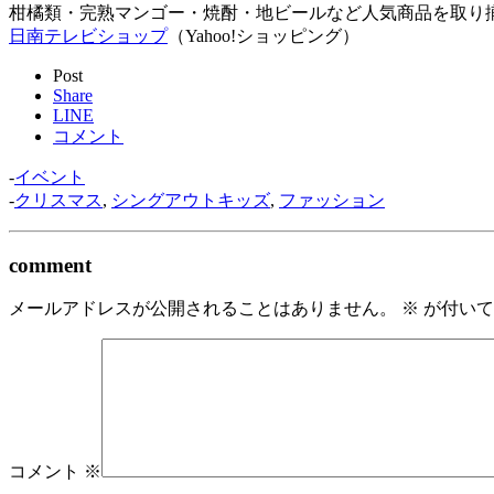
柑橘類・完熟マンゴー・焼酎・地ビールなど人気商品を取り
日南テレビショップ
（Yahoo!ショッピング）
Post
Share
LINE
コメント
-
イベント
-
クリスマス
,
シングアウトキッズ
,
ファッション
comment
メールアドレスが公開されることはありません。
※
が付いて
コメント
※