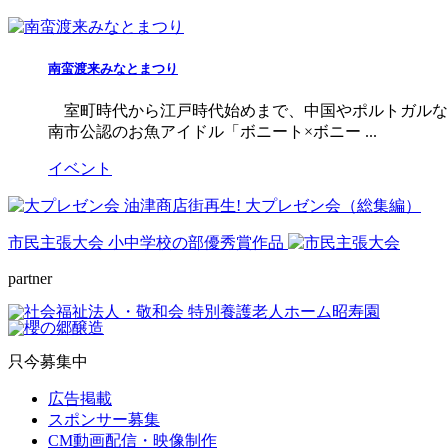
南蛮渡来みなとまつり
室町時代から江戸時代始めまで、中国やポルトガルな
南市公認のお魚アイドル「ボニート×ボニー ...
イベント
油津商店街再生! 大プレゼン会（総集編）
市民主張大会 小中学校の部優秀賞作品
partner
只今募集中
広告掲載
スポンサー募集
CM動画配信・映像制作