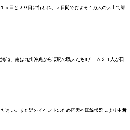
１９日と２０日に行われ、２日間でおよそ４万人の人出で賑
北海道、南は九州沖縄から凄腕の職人たち8チーム２４人が日
承ください。また野外イベントのため雨天や回線状況により中断