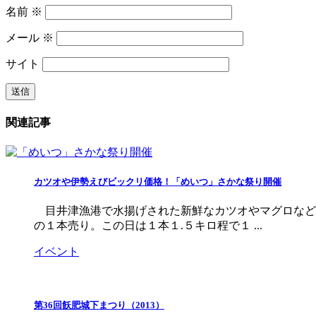
名前
※
メール
※
サイト
関連記事
カツオや伊勢えびビックリ価格！「めいつ」さかな祭り開催
目井津漁港で水揚げされた新鮮なカツオやマグロなど
の１本売り。この日は１本１.５キロ程で１ ...
イベント
第36回飫肥城下まつり（2013）