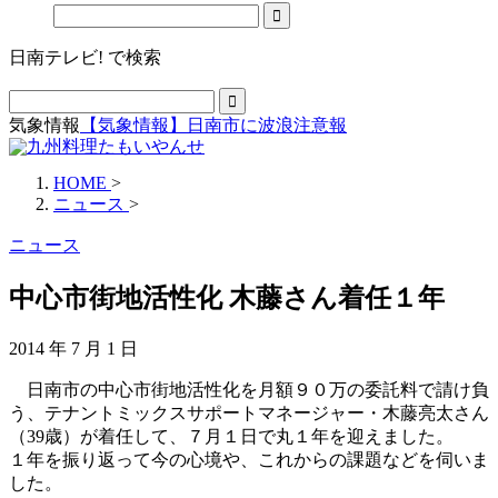
日南テレビ! で検索
気象情報
【気象情報】日南市に波浪注意報
HOME
>
ニュース
>
ニュース
中心市街地活性化 木藤さん着任１年
2014 年 7 月 1 日
日南市の中心市街地活性化を月額９０万の委託料で請け負
う、テナントミックスサポートマネージャー・木藤亮太さん
（39歳）が着任して、７月１日で丸１年を迎えました。
１年を振り返って今の心境や、これからの課題などを伺いま
した。