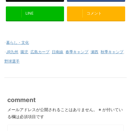
LINE
コメント
-
暮らし・文化
-
JR九州
,
園児
,
広島カープ
,
日南線
,
春季キャンプ
,
瀬西
,
秋季キャンプ
,
野球選手
comment
メールアドレスが公開されることはありません。
※
が付いてい
る欄は必須項目です