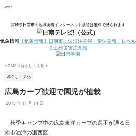
宮崎県日南市の地域密着インターネット放送は無料で見られます
気象情報
【気象情報】日南市に波浪注意報・雷注意報・レベル
２土砂災害注意報
サイト内で検索
HOME
>
暮らし・文化
>
暮らし・文化
広島カープ歓迎で園児が植栽
2015 年 11 月 14 日
秋季キャンプ中の広島東洋カープの選手が通る日
南市油津の瀬西区。