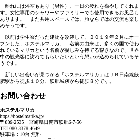
離れには浴室もあり（男性）、一日の疲れを癒やしてくれま
す。女性専用のシャワーやファミリーでも使用できるお風呂も
あります。 また共用スペースでは、旅ならではの交流も楽し
めそうです。
以前は学生寮だった建物を改装して、２０１９年２月にオー
プンした、ホステルマリカ。 名前の由来は、多くの国で使わ
れているマリカという名前が親しみを持てる響きなので、世界
中の観光客に訪れてもらいたいという想いが込められているそ
うです。
新しい出会いが見つかる「ホステルマリカ」はＪＲ日南線飫
肥駅から徒歩１０分、飫肥城跡から徒歩８分です。
お問い合わせ
ホステルマリカ
https://hostelmarika.jp/
〒889-2535 宮崎県日南市飫肥6-7-56
TEL080-3378-4649
駐車場：10台 無料