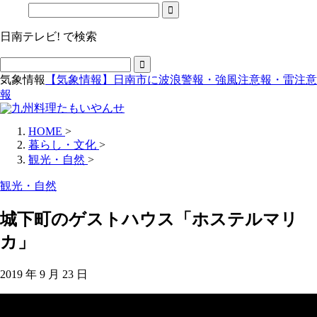
日南テレビ! で検索
気象情報
【気象情報】日南市に波浪警報・強風注意報・雷注意
報
HOME
>
暮らし・文化
>
観光・自然
>
観光・自然
城下町のゲストハウス「ホステルマリ
カ」
2019 年 9 月 23 日