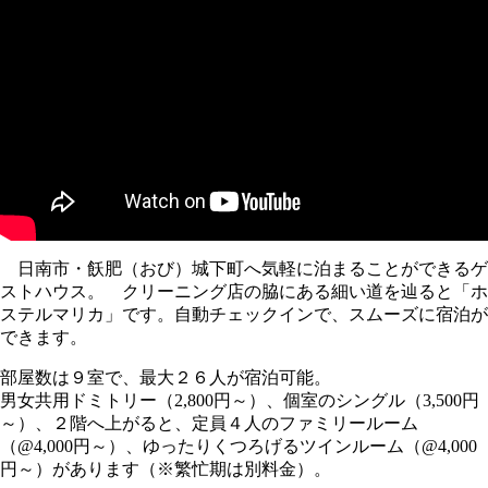
日南市・飫肥（おび）城下町へ気軽に泊まることができるゲ
ストハウス。 クリーニング店の脇にある細い道を辿ると「ホ
ステルマリカ」です。自動チェックインで、スムーズに宿泊が
できます。
部屋数は９室で、最大２６人が宿泊可能。
男女共用ドミトリー（2,800円～）、個室のシングル（3,500円
～）、２階へ上がると、定員４人のファミリールーム
（@4,000円～）、ゆったりくつろげるツインルーム（@4,000
円～）があります（※繁忙期は別料金）。