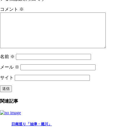
コメント
※
名前
※
メール
※
サイト
関連記事
日南巡り「油津・堀川」