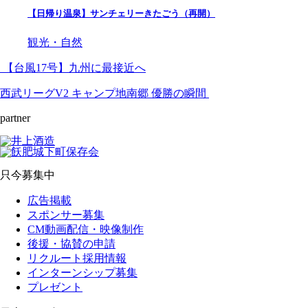
【日帰り温泉】サンチェリーきたごう（再開）
観光・自然
【台風17号】九州に最接近へ
西武リーグV2 キャンプ地南郷 優勝の瞬間
partner
只今募集中
広告掲載
スポンサー募集
CM動画配信・映像制作
後援・協賛の申請
リクルート採用情報
インターンシップ募集
プレゼント