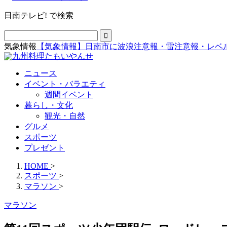
日南テレビ! で検索
気象情報
【気象情報】日南市に波浪注意報・雷注意報・レベ
ニュース
イベント・バラエティ
週間イベント
暮らし・文化
観光・自然
グルメ
スポーツ
プレゼント
HOME
>
スポーツ
>
マラソン
>
マラソン