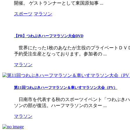
開催。 ゲストランナーとして東国原知事 ...
スポーツ
マラソン
【PR】つわぶきハーフマラソン大会DVD
世界にたった1枚のあなたが主役のプライベートＤＶＤ
予約受注生産となっております。参加者の ...
マラソン
第11回つわぶきハーフマラソン＆車いすマラソン大会（PV）
日南市を代表する秋のスポーツイベント「つわぶきハ
ソンの部が復活。ハーフマラソンのスター ...
マラソン