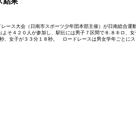
ス結果
ドレース大会（日南市スポーツ少年団本部主催）が日南総合運
およそ４２０人が参加し、駅伝には男子７区間で８.８キロ、女
１０秒、女子が３３分１８秒。 ロードレースは男女学年ごとにス