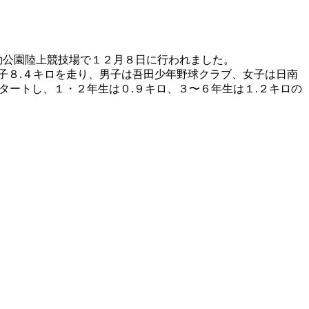
動公園陸上競技場で１２月８日に行われました。
子８.４キロを走り、男子は吾田少年野球クラブ、女子は日南
タートし、１・２年生は０.９キロ、３〜６年生は１.２キロの