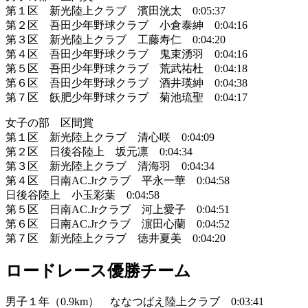
第１区 新光陸上クラブ 濱田洸太 0:05:37
第２区 吾田少年野球クラブ 小倉泰紳 0:04:16
第３区 新光陸上クラブ 工藤寿仁 0:04:20
第４区 吾田少年野球クラブ 鬼束湧羽 0:04:16
第５区 吾田少年野球クラブ 荒武祐杜 0:04:18
第６区 吾田少年野球クラブ 酒井瑛紳 0:04:38
第７区 飫肥少年野球クラブ 菊池琉聖 0:04:17
女子の部 区間賞
第１区 新光陸上クラブ 清心咲 0:04:09
第２区 日後谷陸上 坂元凛 0:04:34
第３区 新光陸上クラブ 清海羽 0:04:34
第４区 日南AC.Jrクラブ 平永一華 0:04:58
日後谷陸上 小玉彩葉 0:04:58
第５区 日南AC.Jrクラブ 河上愛子 0:04:51
第６区 日南AC.Jrクラブ 濵田心蘭 0:04:52
第７区 新光陸上クラブ 徳井夏美 0:04:20
ロードレース優勝チーム
男子１年（0.9km） ななつばえ陸上クラブ 0:03:41