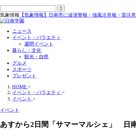
気象情報
【気象情報】日南市に波浪警報・強風注意報・雷注意
ニュース
イベント・バラエティ
週間イベント
暮らし・文化
観光・自然
グルメ
スポーツ
プレゼント
HOME
>
イベント・バラエティ
>
イベント
>
イベント
あすから2日間「サマーマルシェ」 日