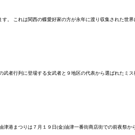
ます。 これは関西の蝶愛好家の方が永年に渡り収集された世
の武者行列に登場する女武者と９地区の代表から選ばれたミ
油津港まつりは７月１９日(金)油津一番街商店街での前夜祭か