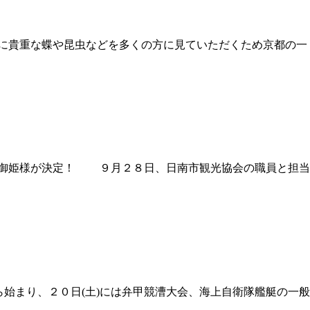
界に貴重な蝶や昆虫などを多くの方に見ていただくため京都の一
ス御姫様が決定！ ９月２８日、日南市観光協会の職員と担当
ら始まり、２０日(土)には弁甲競漕大会、海上自衛隊艦艇の一般