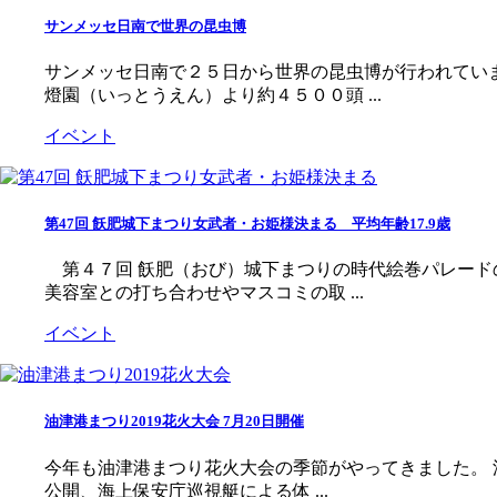
サンメッセ日南で世界の昆虫博
サンメッセ日南で２５日から世界の昆虫博が行われてい
燈園（いっとうえん）より約４５００頭 ...
イベント
第47回 飫肥城下まつり女武者・お姫様決まる 平均年齢17.9歳
第４７回 飫肥（おび）城下まつりの時代絵巻パレード
美容室との打ち合わせやマスコミの取 ...
イベント
油津港まつり2019花火大会 7月20日開催
今年も油津港まつり花火大会の季節がやってきました。 
公開、海上保安庁巡視艇による体 ...