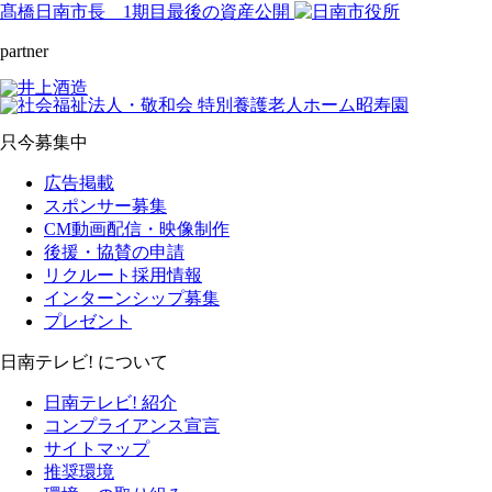
髙橋日南市長 1期目最後の資産公開
partner
只今募集中
広告掲載
スポンサー募集
CM動画配信・映像制作
後援・協賛の申請
リクルート採用情報
インターンシップ募集
プレゼント
日南テレビ! について
日南テレビ! 紹介
コンプライアンス宣言
サイトマップ
推奨環境