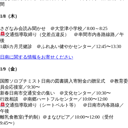
間
1/8（木）
さざなみ会読み聞かせ ＠大堂津小学校／8:00～8:25
交通指導取締り（交差点違反） ＠串間市内各路線路／午
後
1歳6カ月児健診 ＠ふれあい健やかセンター／12:45〜13:30
日南に関する情報をお寄せください
1/9（金）
国際ソロプチミスト日南の図書購入寄附金の贈呈式 ＠教育委
員会応接室／9:30〜
新春日南市交通安全の集い ＠文化センター／10:30〜
行政相談 ＠南郷ハートフルセンター／10:00〜12:00
交通指導取締り（シートベルト等） ＠日南市内各路線／
午後
離乳食教室(予約制）＠まなびピア／10:00〜12:00（受付
9:45〜）