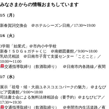
みなさまからの情報おまちしています
1/5（月）
新春賀詞交換会 ＠ホテルシーズン日南／17:30〜19:00
1/6（火）
3学期「始業式」＠市内小中学校
新春！ＳＤＧｓガチャくじ ＠南郷図書館／9:00〜18:00
乳幼児相談 ＠日南市子育て支援センター「ことこと」／
10:00〜11:00
交通指導取締り（飲酒取締り） ＠日南市内各路線／夜間
1/7（水）
展示「祖母・傾・大崩ユネスコエコパークの魅力」 ＠まなび
ピア図書館／9:00〜18:00
司法書士会による無料法律相談会（要予約）＠まなびピア／
17:30〜19:30
交通指導取締り（飲酒取締り） ＠串間市内生活道路／夜