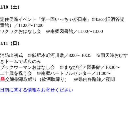
1/10（土）
定住促進イベント「第一回いっちゃが日南」＠baco(旧酒谷児
童館）／11:00〜14:00
ワクワクおはなし会 ＠南郷図書館／11:00〜13:00
1/11（日）
消防出初式 ＠飫肥本町河川敷／8:00～10:35 ※雨天時おびす
ぎドームで式典のみ
ブックウーマンおはなし会 ＠まなびピア図書館／10:30〜
二十歳を祝う会 ＠南郷ハートフルセンター／11:00〜
交通指導取締り（飲酒取締り） ＠県内各路線／夜間
日南に関する情報をお寄せください