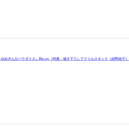
ガ ゆめぎんがパラダイス』Blu-ray（特典：描き下ろしアクリルスタンド（紺野純子）） [B