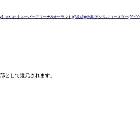
lu-ray】さいたまスーパーアリーナ&オーランド)(2枚組)(特典:アクリルコースター(90×90mm)付
部として還元されます。