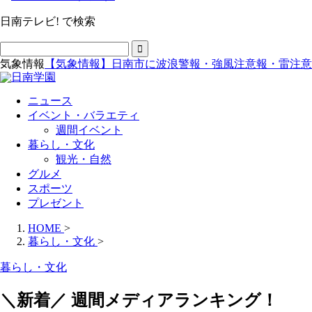
日南テレビ! で検索
気象情報
【気象情報】日南市に波浪警報・強風注意報・雷注意
ニュース
イベント・バラエティ
週間イベント
暮らし・文化
観光・自然
グルメ
スポーツ
プレゼント
HOME
>
暮らし・文化
>
暮らし・文化
＼新着／ 週間メディアランキング！