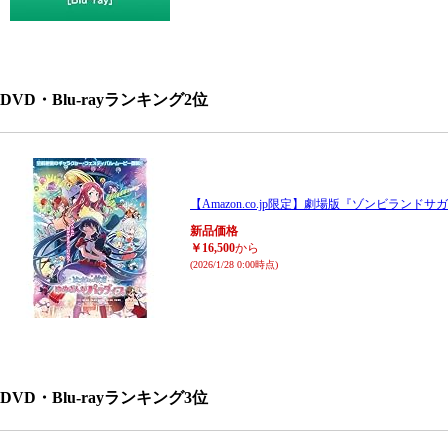
DVD・Blu-rayランキング2位
【Amazon.co.jp限定】劇場版『ゾンビランドサ
新品価格
￥16,500
から
(2026/1/28 0:00時点)
DVD・Blu-rayランキング3位