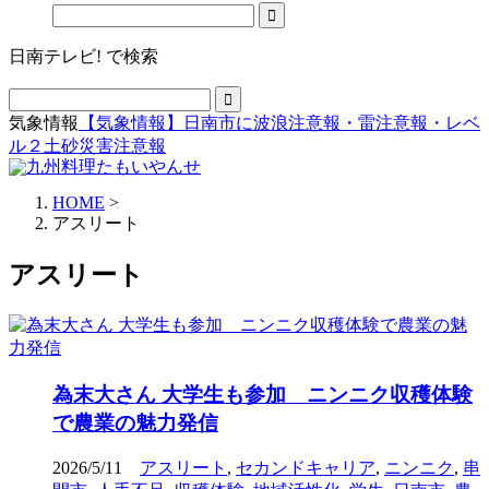
日南テレビ! で検索
気象情報
【気象情報】日南市に波浪注意報・雷注意報・レベ
ル２土砂災害注意報
HOME
>
アスリート
アスリート
為末大さん 大学生も参加 ニンニク収穫体験
で農業の魅力発信
2026/5/11
アスリート
,
セカンドキャリア
,
ニンニク
,
串