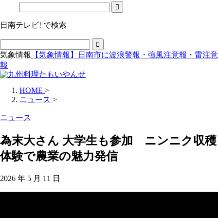
日南テレビ! で検索
気象情報
【気象情報】日南市に波浪警報・強風注意報・雷注意
報
HOME
>
ニュース
>
ニュース
為末大さん 大学生も参加 ニンニク収穫
体験で農業の魅力発信
2026 年 5 月 11 日