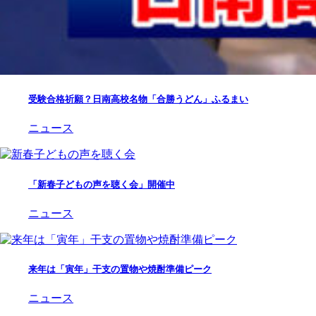
受験合格祈願？日南高校名物「合勝うどん」ふるまい
ニュース
「新春子どもの声を聴く会」開催中
ニュース
来年は「寅年」干支の置物や焼酎準備ピーク
ニュース