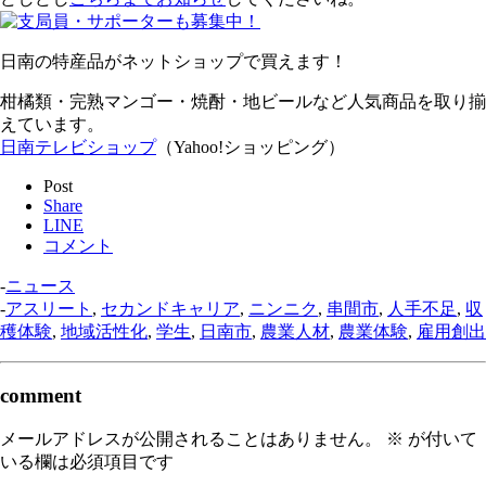
日南の特産品がネットショップで買えます！
柑橘類・完熟マンゴー・焼酎・地ビールなど人気商品を取り揃
えています。
日南テレビショップ
（Yahoo!ショッピング）
Post
Share
LINE
コメント
-
ニュース
-
アスリート
,
セカンドキャリア
,
ニンニク
,
串間市
,
人手不足
,
収
穫体験
,
地域活性化
,
学生
,
日南市
,
農業人材
,
農業体験
,
雇用創出
comment
メールアドレスが公開されることはありません。
※
が付いて
いる欄は必須項目です