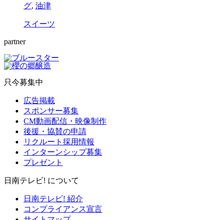
グ
,
油津
スイーツ
partner
只今募集中
広告掲載
スポンサー募集
CM動画配信・映像制作
後援・協賛の申請
リクルート採用情報
インターンシップ募集
プレゼント
日南テレビ! について
日南テレビ! 紹介
コンプライアンス宣言
サイトマップ