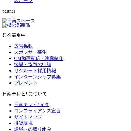
スポーツ
partner
只今募集中
広告掲載
スポンサー募集
CM動画配信・映像制作
後援・協賛の申請
リクルート採用情報
インターンシップ募集
プレゼント
日南テレビ! について
日南テレビ! 紹介
コンプライアンス宣言
サイトマップ
推奨環境
環境への取り組み