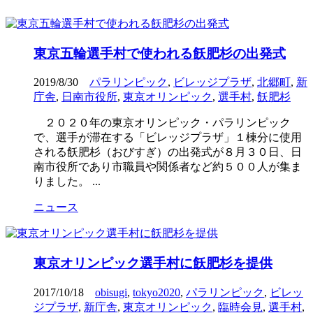
東京五輪選手村で使われる飫肥杉の出発式
2019/8/30
パラリンピック
,
ビレッジプラザ
,
北郷町
,
新
庁舎
,
日南市役所
,
東京オリンピック
,
選手村
,
飫肥杉
２０２０年の東京オリンピック・パラリンピック
で、選手が滞在する「ビレッジプラザ」１棟分に使用
される飫肥杉（おびすぎ）の出発式が８月３０日、日
南市役所であり市職員や関係者など約５００人が集ま
りました。 ...
ニュース
東京オリンピック選手村に飫肥杉を提供
2017/10/18
obisugi
,
tokyo2020
,
パラリンピック
,
ビレッ
ジプラザ
,
新庁舎
,
東京オリンピック
,
臨時会見
,
選手村
,