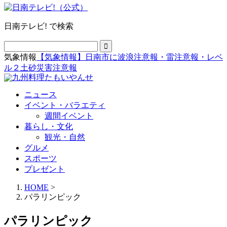
日南テレビ! で検索
気象情報
【気象情報】日南市に波浪注意報・雷注意報・レベ
ル２土砂災害注意報
ニュース
イベント・バラエティ
週間イベント
暮らし・文化
観光・自然
グルメ
スポーツ
プレゼント
HOME
>
パラリンピック
パラリンピック