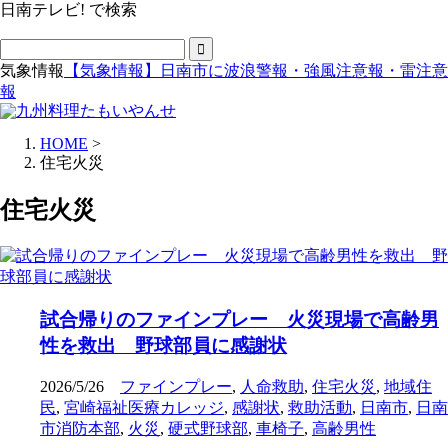
日南テレビ! で検索
気象情報
【気象情報】日南市に波浪警報・強風注意報・雷注意
報
HOME
>
住宅火災
住宅火災
試合帰りのファインプレー 火災現場で高齢男
性を救出 野球部員に感謝状
2026/5/26
ファインプレー
,
人命救助
,
住宅火災
,
地域住
民
,
宮崎福祉医療カレッジ
,
感謝状
,
救助活動
,
日南市
,
日南
市消防本部
,
火災
,
硬式野球部
,
車椅子
,
高齢男性