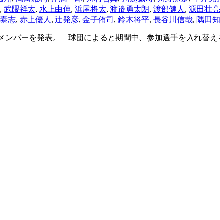
,
武隈祥太
,
水上由伸
,
浜屋将太
,
渡邉勇太朗
,
渡部健人
,
源田壮亮
泰志
,
赤上優人
,
辻発彦
,
金子侑司
,
鈴木将平
,
長谷川信哉
,
隅田知
参加メンバーを発表。 球団によると期間中、参加選手を入れ替