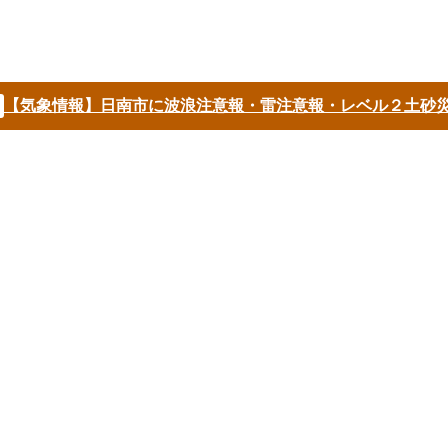
【気象情報】日南市に波浪注意報・雷注意報・レベル２土砂