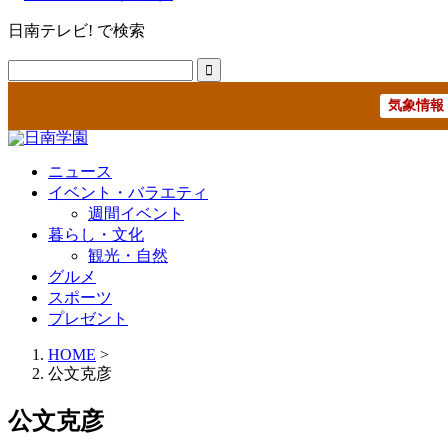
日南テレビ! で検索
気象情報
ニュース
イベント・バラエティ
週間イベント
暮らし・文化
観光・自然
グルメ
スポーツ
プレゼント
HOME
>
公文克彦
公文克彦