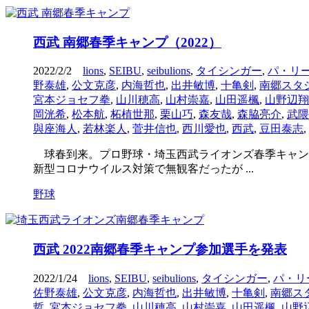
西武 南郷春季キャンプ（2022）
2022/2/2
lions
,
SEIBU
,
seibulions
,
タイシンガー
,
パ・リ
野泰雄
,
公文克彦
,
内海哲也
,
出井敏博
,
十亀剣
,
南郷スタ
宮本ジョセフ拳
,
山川穂高
,
山村崇嘉
,
山田遥楓
,
山野辺翔
岡洸希
,
松本航
,
柘植世那
,
栗山巧
,
森友哉
,
森脇亮介
,
武隈
與座海人
,
若林楽人
,
菅井信也
,
西川愛也
,
西武
,
豆田泰志
,
球春到来。プロ野球・埼玉西武ライオンズ春季キャン
新型コロナウイルス対策で無観客だったが ...
野球
西武 2022南郷春季キャンプ参加選手を発表
2022/1/24
lions
,
SEIBU
,
seibulions
,
タイシンガー
,
パ・リ
佐野泰雄
,
公文克彦
,
内海哲也
,
出井敏博
,
十亀剣
,
南郷ス
哲
,
宮本ジョセフ拳
,
山川穂高
,
山村崇嘉
,
山田遥楓
,
山野