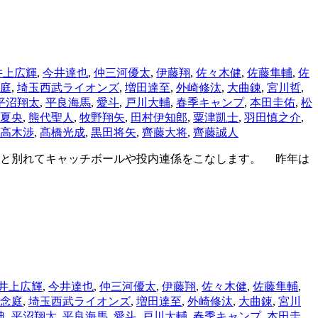
井上広輝
,
今井達也
,
仲三河優太
,
伊藤翔
,
佐々木健
,
佐藤隼輔
,
佐
庭
,
埼玉西武ライオンズ
,
増田達至
,
外崎修汰
,
大曲錬
,
宮川哲
,
平沼翔太
,
平良海馬
,
愛斗
,
戸川大輔
,
春季キャンプ
,
本田圭佑
,
松
夏央
,
熊代聖人
,
牧野翔矢
,
田村伊知郎
,
粟津凱士
,
羽田慎之介
,
高木渉
,
髙橋光成
,
黒田将矢
,
齊藤大将
,
齊藤誠人
と別れてキャッチボールや投内連係をこなします。 昨年は
井上広輝
,
今井達也
,
仲三河優太
,
伊藤翔
,
佐々木健
,
佐藤隼輔
,
念庭
,
埼玉西武ライオンズ
,
増田達至
,
外崎修汰
,
大曲錬
,
宮川
典
,
平沼翔太
,
平良海馬
,
愛斗
,
戸川大輔
,
春季キャンプ
,
本田圭