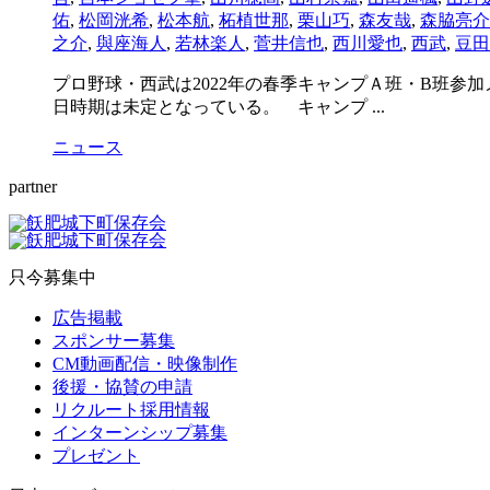
佑
,
松岡洸希
,
松本航
,
柘植世那
,
栗山巧
,
森友哉
,
森脇亮介
之介
,
與座海人
,
若林楽人
,
菅井信也
,
西川愛也
,
西武
,
豆田
プロ野球・西武は2022年の春季キャンプＡ班・B班
日時期は未定となっている。 キャンプ ...
ニュース
partner
只今募集中
広告掲載
スポンサー募集
CM動画配信・映像制作
後援・協賛の申請
リクルート採用情報
インターンシップ募集
プレゼント