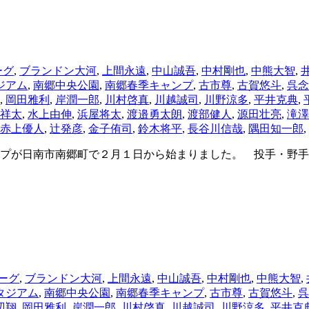
ーグ
,
ブランドン大河
,
上間永遠
,
中山誠吾
,
中村剛也
,
中熊大智
,
ジアム
,
南郷中央公園
,
南郷春季キャンプ
,
古市尊
,
古賀悠斗
,
呉念
,
岡田雅利
,
岸潤一郎
,
川村啓真
,
川越誠司
,
川野涼多
,
平井克典
,
祥太
,
水上由伸
,
浜屋将太
,
渡邉勇太朗
,
渡部健人
,
源田壮亮
,
滝澤
赤上優人
,
辻発彦
,
金子侑司
,
鈴木将平
,
長谷川信哉
,
隅田知一郎
,
プが日南市南郷町で２月１日から始まりました。 投手・野手
ーグ
,
ブランドン大河
,
上間永遠
,
中山誠吾
,
中村剛也
,
中熊大智
,
タジアム
,
南郷中央公園
,
南郷春季キャンプ
,
古市尊
,
古賀悠斗
,
呉
辺翔
,
岡田雅利
,
岸潤一郎
,
川村啓真
,
川越誠司
,
川野涼多
,
平井克