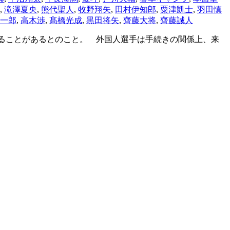
,
滝澤夏央
,
熊代聖人
,
牧野翔矢
,
田村伊知郎
,
粟津凱士
,
羽田慎
一郎
,
高木渉
,
髙橋光成
,
黒田将矢
,
齊藤大将
,
齊藤誠人
えることがあるとのこと。 外国人選手は手続きの関係上、来