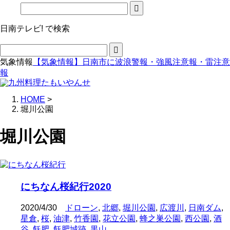
日南テレビ! で検索
気象情報
【気象情報】日南市に波浪警報・強風注意報・雷注意
報
HOME
>
堀川公園
堀川公園
にちなん桜紀行2020
2020/4/30
ドローン
,
北郷
,
堀川公園
,
広渡川
,
日南ダム
,
星倉
,
桜
,
油津
,
竹香園
,
花立公園
,
蜂之巣公園
,
西公園
,
酒
谷
,
飫肥
,
飫肥城跡
,
黒山