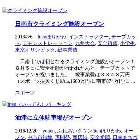
日南市クライミング施設オープン
2018/8/6
Ittenほりかわ
,
インストラクター
,
テープカッ
ト
,
デモンストレーション
,
九州大会
,
安全祈願
,
小学生
,
東京オリンピック
,
総事業費
日南市では初となるクライミング施設がオープン！
８月５日に安全祈願が行われたあと、テープカットで
オープンを祝いました。 総事業費は３３４８万円
（スポーツ振興くじ助成1600万円/日南市874万円/日 ...
スポーツ
油津に立体駐車場がオープン
2016/12/20
yotten
,
ふれあいタウンIttenほりかわ
,
オー
プン
,
中心市街地
,
再開発
,
商店街
,
安全祈願
,
日南まちづ