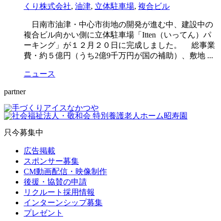
くり株式会社
,
油津
,
立体駐車場
,
複合ビル
日南市油津・中心市街地の開発が進む中、建設中の
複合ビル向かい側に立体駐車場「Itten（いってん）パ
ーキング」が１２月２０日に完成しました。 総事業
費・約５億円（うち2億9千万円が国の補助）、敷地 ...
ニュース
partner
只今募集中
広告掲載
スポンサー募集
CM動画配信・映像制作
後援・協賛の申請
リクルート採用情報
インターンシップ募集
プレゼント