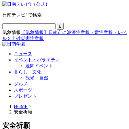
日南テレビ! で検索
気象情報
【気象情報】日南市に波浪注意報・雷注意報・レベ
ル２土砂災害注意報
ニュース
イベント・バラエティ
週間イベント
暮らし・文化
観光・自然
グルメ
スポーツ
プレゼント
HOME
>
安全祈願
安全祈願