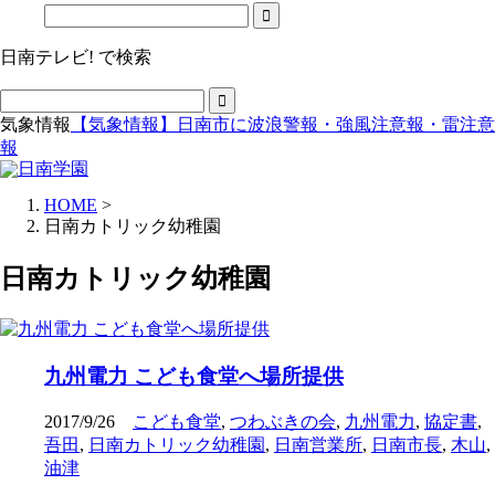
日南テレビ! で検索
気象情報
【気象情報】日南市に波浪警報・強風注意報・雷注意
報
HOME
>
日南カトリック幼稚園
日南カトリック幼稚園
九州電力 こども食堂へ場所提供
2017/9/26
こども食堂
,
つわぶきの会
,
九州電力
,
協定書
,
吾田
,
日南カトリック幼稚園
,
日南営業所
,
日南市長
,
木山
,
油津