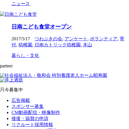
ニュース
日南こども食堂オープン
2017/5/17
つわぶきの会
,
アンケート
,
ボランティア
,
寄
付
,
幼稚園
,
日南カトリック幼稚園
,
木山
暮らし・文化
partner
只今募集中
広告掲載
スポンサー募集
CM動画配信・映像制作
後援・協賛の申請
リクルート採用情報