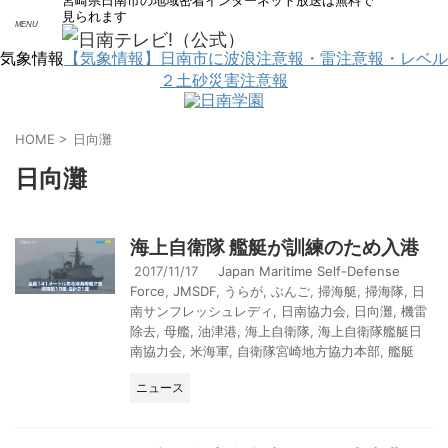
宮崎県日南市の地域密着インターネット放送は無料で
見られます
気象情報
【気象情報】日南市に波浪注意報・雷注意報・レベル
２土砂災害注意報
サイト内で検索
HOME
>
日向灘
日向灘
海上自衛隊 艦艇が訓練のため入港
2017/11/17
Japan Maritime Self-Defense
Force
,
JMSDF
,
うらが
,
ぶんご
,
掃海艇
,
掃海隊
,
日
南サンフレッシュレディ
,
日南協力会
,
日向灘
,
機雷
除去
,
母艦
,
油津港
,
海上自衛隊
,
海上自衛隊艦艇日
南協力会
,
米海軍
,
自衛隊宮崎地方協力本部
,
艦艇
ニュース