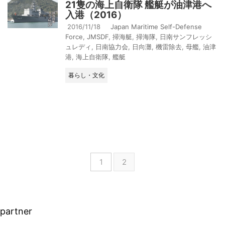
21隻の海上自衛隊 艦艇が油津港へ
入港（2016）
2016/11/18
Japan Maritime Self-Defense
Force
,
JMSDF
,
掃海艇
,
掃海隊
,
日南サンフレッシ
ュレディ
,
日南協力会
,
日向灘
,
機雷除去
,
母艦
,
油津
港
,
海上自衛隊
,
艦艇
暮らし・文化
1
2
partner