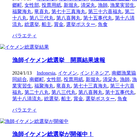
郷町
,
女性部
,
投票用紙
,
新堀丸
,
清栄丸
,
漁師
,
漁業実習生
,
福聚海丸
,
竜喜丸
,
第七十三真海丸
,
第三十六喜福丸
,
第二
十八丸
,
第八三代丸
,
第八喜興丸
,
第十五事代丸
,
第十八清
流丸
,
総選挙
,
船主
,
賞金
,
選挙ポスター
,
魚食
バラエティ
漁師イケメン総選挙 開票結果速報
2024/1/13
Indonesia
,
イケメン
,
インドネシア
,
南郷漁業協
同組合
,
南郷町
,
女性部
,
投票用紙
,
新堀丸
,
清栄丸
,
漁師
,
漁
業実習生
,
福聚海丸
,
竜喜丸
,
第七十三真海丸
,
第三十六喜
福丸
,
第二十八丸
,
第八三代丸
,
第八喜興丸
,
第十五事代丸
,
第十八清流丸
,
総選挙
,
船主
,
賞金
,
選挙ポスター
,
魚食
バラエティ
漁師イケメン総選挙が開催中！