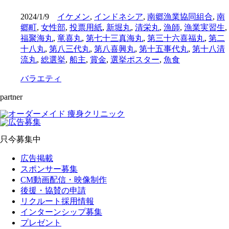
2024/1/9
イケメン
,
インドネシア
,
南郷漁業協同組合
,
南
郷町
,
女性部
,
投票用紙
,
新堀丸
,
清栄丸
,
漁師
,
漁業実習生
,
福聚海丸
,
竜喜丸
,
第七十三真海丸
,
第三十六喜福丸
,
第二
十八丸
,
第八三代丸
,
第八喜興丸
,
第十五事代丸
,
第十八清
流丸
,
総選挙
,
船主
,
賞金
,
選挙ポスター
,
魚食
バラエティ
partner
只今募集中
広告掲載
スポンサー募集
CM動画配信・映像制作
後援・協賛の申請
リクルート採用情報
インターンシップ募集
プレゼント