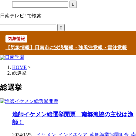
日南テレビ! で検索
気象情報
【気象情報】日南市に波浪警報・強風注意報・雷注意報
HOME
>
総選挙
総選挙
漁師イケメン総選挙開票 南郷漁協の主役は漁
師！
2024/1/25
イケメン
,
インドネシア
,
南郷漁業協同組合
,
南