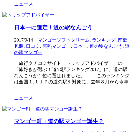
ニュース
日本一に選定！道の駅なんごう
2017/9/14
マンゴーソフトクリーム
,
ランキング
,
南郷
包装
,
口コミ
,
完熟マンゴー
,
日本一
,
道の駅なんごう
,
道
の駅マンゴー
旅行クチコミサイト「トリップアドバイザー」の
「旅好きが選ぶ！道の駅ランキング2017」に、道の駅
なんごうが１位に選ばれました。 このランキング
は全国１,１１７の道の駅を対象に、去年８月から今年
...
ニュース
マンゴー町・道の駅マンゴー誕生？