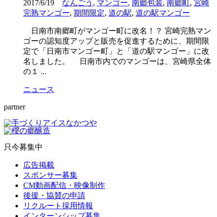
2017/6/19
なんごう
,
マンゴー
,
南郷包装
,
南郷町
,
宮崎
完熟マンゴー
,
期間限定
,
道の駅
,
道の駅マンゴー
日南市南郷町がマンゴー町に改名！？ 宮崎完熟マン
ゴーの認知度アップと販売を促進するために、期間限
定で「日南市マンゴー町」と「道の駅マンゴー」に改
名しました。 日南市内でのマンゴーは、宮崎県全体
の１ ...
ニュース
partner
只今募集中
広告掲載
スポンサー募集
CM動画配信・映像制作
後援・協賛の申請
リクルート採用情報
インターンシップ募集