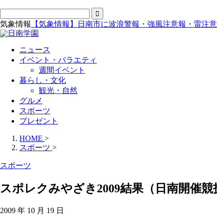
気象情報
【気象情報】日南市に波浪警報・強風注意報・雷注意
ニュース
イベント・バラエティ
週間イベント
暮らし・文化
観光・自然
グルメ
スポーツ
プレゼント
HOME
>
スポーツ
>
スポーツ
スポレクみやざき2009結果（日南開催
2009 年 10 月 19 日