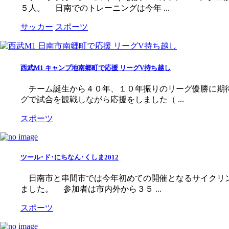
５人。 日南でのトレーニングは今年 ...
サッカー
スポーツ
西武M1 キャンプ地南郷町で応援 リーグV持ち越し
チーム誕生から４０年、１０年振りのリーグ優勝に期待
グで試合を観戦しながら応援をしました（ ...
スポーツ
ツール･ド･にちなん･くしま2012
日南市と串間市では今年初めての開催となるサイクリン
ました。 参加者は市内外から３５ ...
スポーツ