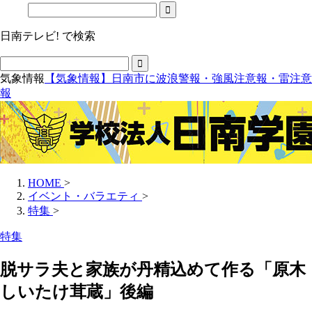
日南テレビ! で検索
気象情報
【気象情報】日南市に波浪警報・強風注意報・雷注意
報
HOME
>
イベント・バラエティ
>
特集
>
特集
脱サラ夫と家族が丹精込めて作る「原木
しいたけ茸蔵」後編