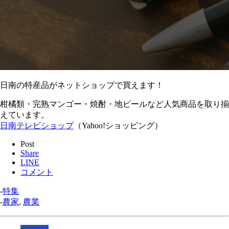
日南の特産品がネットショップで買えます！
柑橘類・完熟マンゴー・焼酎・地ビールなど人気商品を取り揃
えています。
日南テレビショップ
（Yahoo!ショッピング）
Post
Share
LINE
コメント
-
特集
-
農家
,
農業