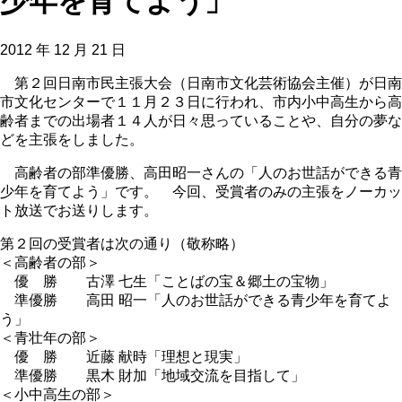
少年を育てよう」
2012 年 12 月 21 日
第２回日南市民主張大会（日南市文化芸術協会主催）が日南
市文化センターで１１月２３日に行われ、市内小中高生から高
齢者までの出場者１４人が日々思っていることや、自分の夢な
どを主張をしました。
高齢者の部準優勝、高田昭一さんの「人のお世話ができる青
少年を育てよう」です。 今回、受賞者のみの主張をノーカッ
ト放送でお送りします。
第２回の受賞者は次の通り（敬称略）
＜高齢者の部＞
優 勝 古澤 七生「ことばの宝＆郷土の宝物」
準優勝 高田 昭一「人のお世話ができる青少年を育てよ
う」
＜青壮年の部＞
優 勝 近藤 献時「理想と現実」
準優勝 黒木 財加「地域交流を目指して」
＜小中高生の部＞