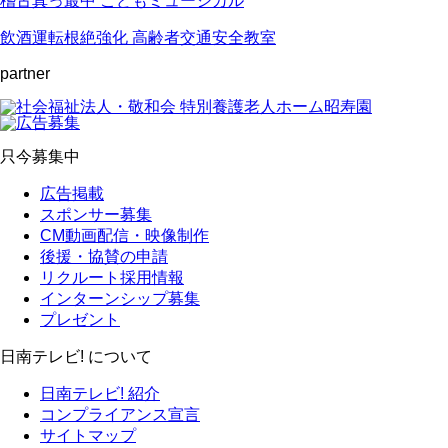
稽古真っ最中 こどもミュージカル
飲酒運転根絶強化 高齢者交通安全教室
partner
只今募集中
広告掲載
スポンサー募集
CM動画配信・映像制作
後援・協賛の申請
リクルート採用情報
インターンシップ募集
プレゼント
日南テレビ! について
日南テレビ! 紹介
コンプライアンス宣言
サイトマップ