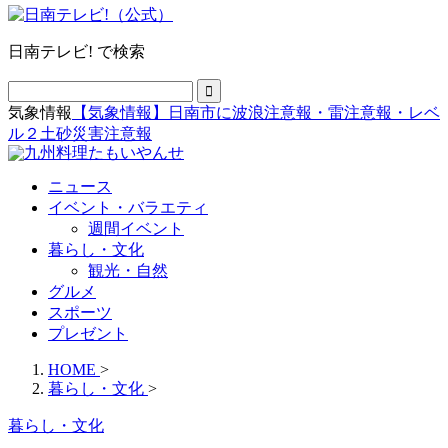
日南テレビ! で検索
気象情報
【気象情報】日南市に波浪注意報・雷注意報・レベ
ル２土砂災害注意報
ニュース
イベント・バラエティ
週間イベント
暮らし・文化
観光・自然
グルメ
スポーツ
プレゼント
HOME
>
暮らし・文化
>
暮らし・文化