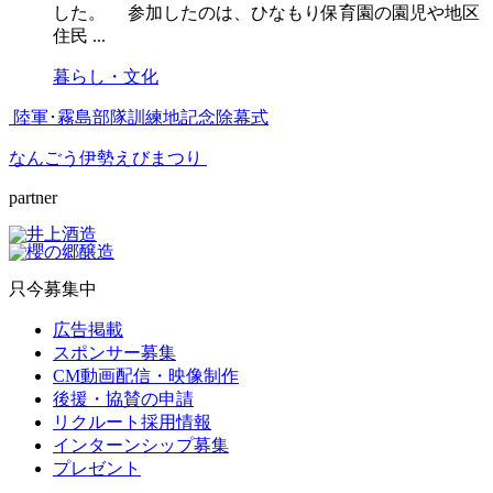
した。 参加したのは、ひなもり保育園の園児や地区
住民 ...
暮らし・文化
陸軍･霧島部隊訓練地記念除幕式
なんごう伊勢えびまつり
partner
只今募集中
広告掲載
スポンサー募集
CM動画配信・映像制作
後援・協賛の申請
リクルート採用情報
インターンシップ募集
プレゼント