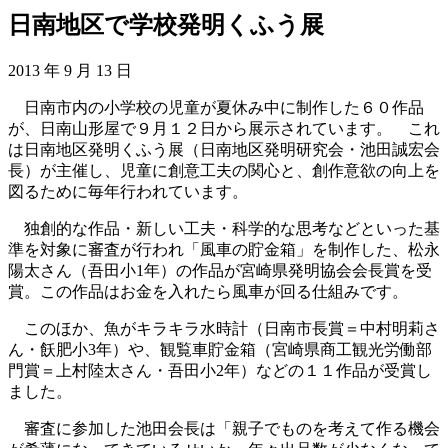
日南地区で学校発明くふう展
2013 年 9 月 13 日
日南市内の小学校の児童が夏休み中に制作した６０作品
が、日南山形屋で９月１２日から展示されています。 これ
は日南地区発明くふう展（日南地区発明研究会・池田誠宏会
長）が主催し、児童に創意工夫の関心と、創作意欲の向上を
図るために毎年行われています。
独創的な作品・新しい工夫・科学的な思考などといった基
準を対象に審査が行われ「風車の貯金箱」を制作した、松永
陽太さん（吾田小1年）の作品が宮崎県発明協会会長賞を受
賞。この作品はお金を入れたら風車が回る仕組みです。
このほか、魚がキラキラ水時計（日南市長賞＝中村明莉さ
ん・飫肥小3年）や、観覧車貯金箱（宮崎県商工観光労働部
門賞＝上村陸太さん・吾田小2年）などの１１作品が受賞し
ました。
審査に参加した池田会長は「親子でものを考えて作る機会