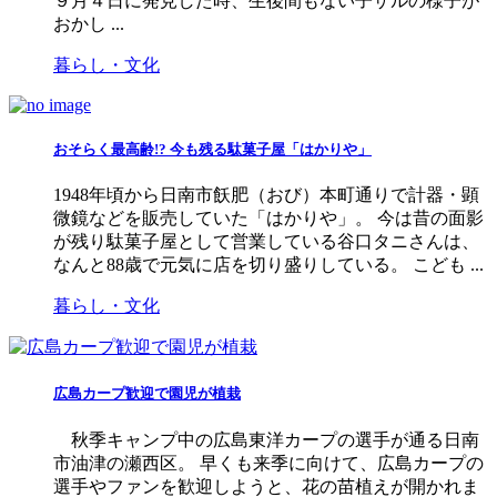
９月４日に発見した時、生後間もない子ザルの様子が
おかし ...
暮らし・文化
おそらく最高齢!? 今も残る駄菓子屋「はかりや」
1948年頃から日南市飫肥（おび）本町通りで計器・顕
微鏡などを販売していた「はかりや」。 今は昔の面影
が残り駄菓子屋として営業している谷口タニさんは、
なんと88歳で元気に店を切り盛りしている。 こども ...
暮らし・文化
広島カープ歓迎で園児が植栽
秋季キャンプ中の広島東洋カープの選手が通る日南
市油津の瀬西区。 早くも来季に向けて、広島カープの
選手やファンを歓迎しようと、花の苗植えが開かれま