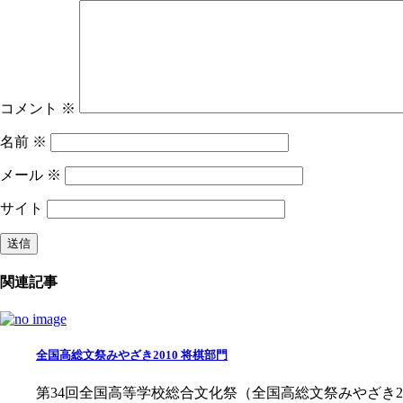
コメント
※
名前
※
メール
※
サイト
関連記事
全国高総文祭みやざき2010 将棋部門
第34回全国高等学校総合文化祭（全国高総文祭みやざき2