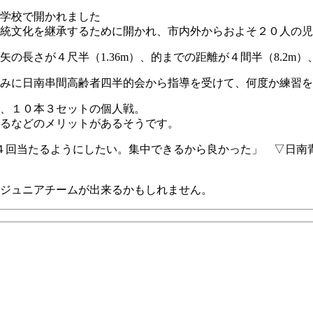
学校で開かれました
統文化を継承するために開かれ、市内外からおよそ２０人の児
さが４尺半（1.36m）、的までの距離が４間半（8.2m）、
みに日南串間高齢者四半的会から指導を受けて、何度か練習を
い、１０本３セットの個人戦。
るなどのメリットがあるそうです。
４回当たるようにしたい。集中できるから良かった」 ▽日南
ジュニアチームが出来るかもしれません。