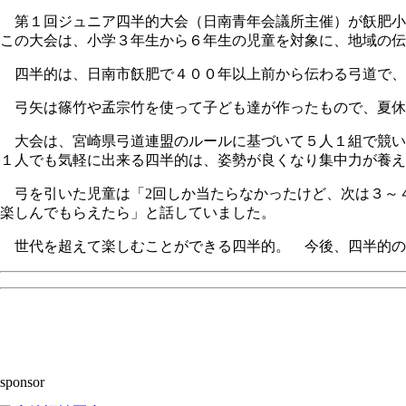
第１回ジュニア四半的大会（日南青年会議所主催）が飫肥小
この大会は、小学３年生から６年生の児童を対象に、地域の伝
四半的は、日南市飫肥で４００年以上前から伝わる弓道で、矢の長
弓矢は篠竹や孟宗竹を使って子ども達が作ったもので、夏休
大会は、宮崎県弓道連盟のルールに基づいて５人１組で競
１人でも気軽に出来る四半的は、姿勢が良くなり集中力が養え
弓を引いた児童は「2回しか当たらなかったけど、次は３～
楽しんでもらえたら」と話していました。
世代を超えて楽しむことができる四半的。 今後、四半的の
sponsor