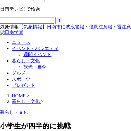
日南テレビ! で検索
気象情報
【気象情報】日南市に波浪警報・強風注意報・雷注意
ニュース
イベント・バラエティ
週間イベント
暮らし・文化
観光・自然
グルメ
スポーツ
プレゼント
HOME
>
暮らし・文化
>
暮らし・文化
小学生が四半的に挑戦