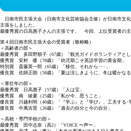
日南市民主張大会（日南市文化芸術協会主催）が日南市文化
主張をしました。
最優秀賞の日高惠子さんの主張です。 今回、上位受賞者の
第４回日南市民主張大会の受賞者（敬称略）
＜高齢者の部＞
最優秀賞 多田野順子（67歳）「観光ガイドボランティアと
優秀賞 安村 優（78歳）「幼児期こそ英語学習の黄金期」
特別賞 斎藤英一郎（65歳）「移住、それから･･･」
優良賞 佐師正朗（58歳）「夏は涼しきように、冬は暖かな
＜青壮年の部＞
最優秀賞 日高惠子（57歳）「人は宝」
優秀賞 南 綾夏（25歳）「私が今、思うこと」
優良賞 川越利明（40歳）「『学ぶ』と『学び』、工夫する･
優良賞 中萬吉晋（26歳）「過去の自分と今の自分」
＜高校・専門学校の部＞
最優秀賞 田中志奈（高2）「VOICE 〜声〜」