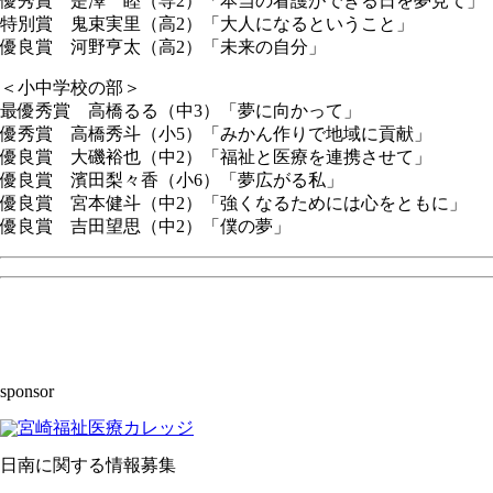
優秀賞 是澤 睦（専2）「本当の看護ができる日を夢見て」
特別賞 鬼束実里（高2）「大人になるということ」
優良賞 河野亨太（高2）「未来の自分」
＜小中学校の部＞
最優秀賞 高橋るる（中3）「夢に向かって」
優秀賞 高橋秀斗（小5）「みかん作りで地域に貢献」
優良賞 大磯裕也（中2）「福祉と医療を連携させて」
優良賞 濱田梨々香（小6）「夢広がる私」
優良賞 宮本健斗（中2）「強くなるためには心をともに」
優良賞 吉田望思（中2）「僕の夢」
sponsor
日南に関する情報募集