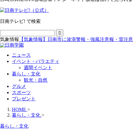
日南テレビ! で検索
気象情報
【気象情報】日南市に波浪警報・強風注意報・雷注意
ニュース
イベント・バラエティ
週間イベント
暮らし・文化
観光・自然
グルメ
スポーツ
プレゼント
HOME
>
暮らし・文化
>
暮らし・文化