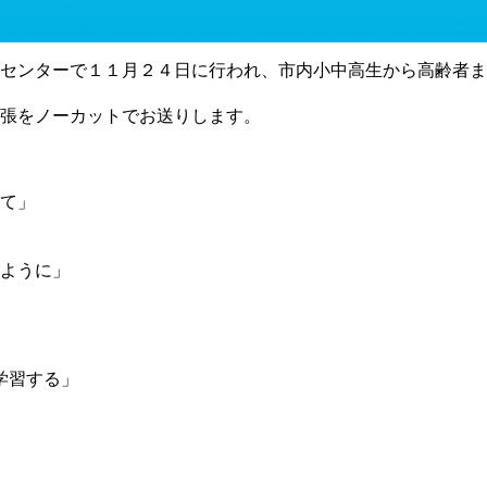
センターで１１月２４日に行われ、市内小中高生から高齢者ま
主張をノーカットでお送りします。
して」
るように」
学習する」