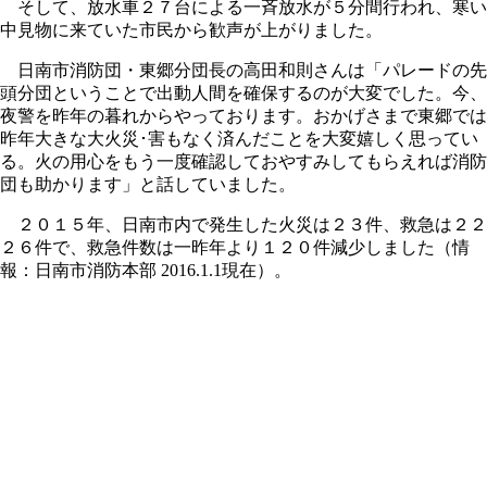
そして、放水車２７台による一斉放水が５分間行われ、寒い
中見物に来ていた市民から歓声が上がりました。
日南市消防団・東郷分団長の高田和則さんは「パレードの先
頭分団ということで出動人間を確保するのが大変でした。今、
夜警を昨年の暮れからやっております。おかげさまで東郷では
昨年大きな大火災･害もなく済んだことを大変嬉しく思ってい
る。火の用心をもう一度確認しておやすみしてもらえれば消防
団も助かります」と話していました。
２０１５年、日南市内で発生した火災は２３件、救急は２２
２６件で、救急件数は一昨年より１２０件減少しました（情
報：日南市消防本部 2016.1.1現在）。