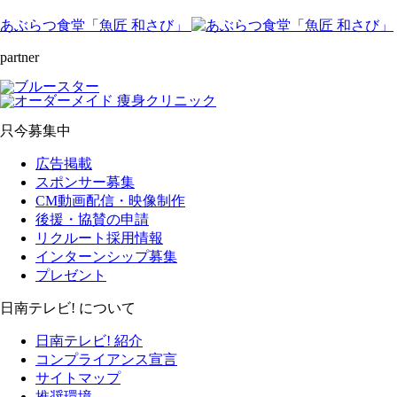
あぶらつ食堂「魚匠 和さび」
partner
只今募集中
広告掲載
スポンサー募集
CM動画配信・映像制作
後援・協賛の申請
リクルート採用情報
インターンシップ募集
プレゼント
日南テレビ! について
日南テレビ! 紹介
コンプライアンス宣言
サイトマップ
推奨環境