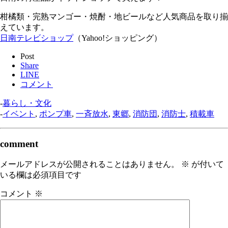
柑橘類・完熟マンゴー・焼酎・地ビールなど人気商品を取り揃
えています。
日南テレビショップ
（Yahoo!ショッピング）
Post
Share
LINE
コメント
-
暮らし・文化
-
イベント
,
ポンプ車
,
一斉放水
,
東郷
,
消防団
,
消防士
,
積載車
comment
メールアドレスが公開されることはありません。
※
が付いて
いる欄は必須項目です
コメント
※