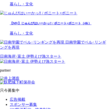
暮らし・文化
【MV】じゅんびはいーかっ‼ / ボニート×ボニート（4K）
暮らし・文化
日南学園でベル･リンギ
ングを再現
日南海岸･富土 伊勢えび漁スタート
partner
只今募集中
広告掲載
スポンサー募集