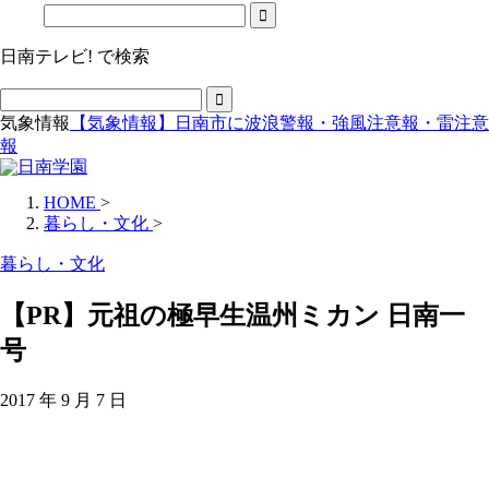
日南テレビ! で検索
気象情報
【気象情報】日南市に波浪警報・強風注意報・雷注意
報
HOME
>
暮らし・文化
>
暮らし・文化
【PR】元祖の極早生温州ミカン 日南一
号
2017 年 9 月 7 日