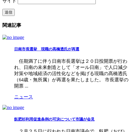
サイト
関連記事
日南市長選挙 現職の髙橋透氏が再選
任期満了に伴う日南市長選挙は２０日投開票が行わ
れ、日南の未来創造として「オール日南」で人口減少
対策や地域経済の活性化などを掲げる現職の髙橋透氏
（64歳・無所属）が再選を果たしました。 市長選挙の
開票 ...
ニュース
飫肥杉利用促進条例の可決について市議が会見
２月２５日に行われた日南市議会で、飫肥（おび）