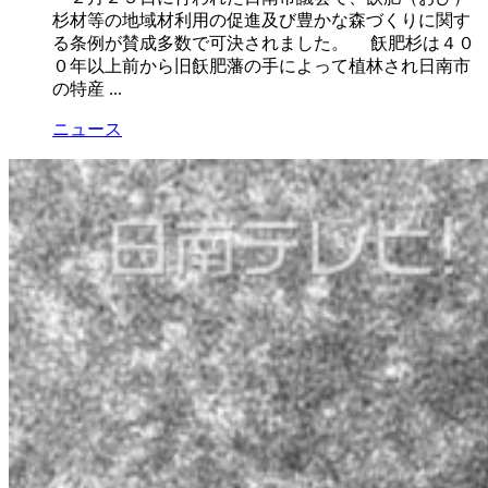
杉材等の地域材利用の促進及び豊かな森づくりに関す
る条例が賛成多数で可決されました。 飫肥杉は４０
０年以上前から旧飫肥藩の手によって植林され日南市
の特産 ...
ニュース