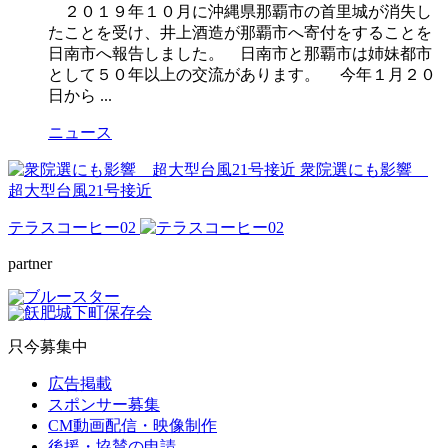
２０１９年１０月に沖縄県那覇市の首里城が消失し
たことを受け、井上酒造が那覇市へ寄付をすることを
日南市へ報告しました。 日南市と那覇市は姉妹都市
として５０年以上の交流があります。 今年１月２０
日から ...
ニュース
衆院選にも影響
超大型台風21号接近
テラスコーヒー02
partner
只今募集中
広告掲載
スポンサー募集
CM動画配信・映像制作
後援・協賛の申請