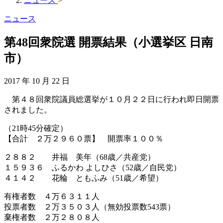
ニュース
>
ニュース
第48回衆院選 開票結果（小選挙区 日南
市）
2017 年 10 月 22 日
第４８回衆院議員総選挙が１０月２２日に行われ即日開票
されました。
（21時45分確定）
【合計 ２万２９６０票】 開票率１００％
２８８２ 井福 美年（68歳／共産党）
１５９３６ ふるかわ よしひさ（52歳／自民党）
４１４２ 花輪 ともふみ（51歳／希望）
有権者数 ４万６３１１人
投票者数 ２万３５０３人（無効投票数543票）
棄権者数 ２万２８０８人