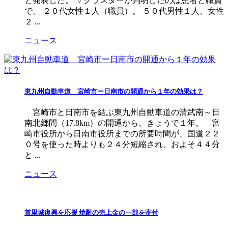
と発表した。 ▽クラスターが判明したのは患者と職員
で、 ２０代女性１人（職員）。 ５０代男性１人、女性
２ ...
ニュース
東九州自動車道 宮崎市ー日南市の開通から１年の効果は？
宮崎市と日南市を結ぶ東九州自動車道の清武南～日
南北郷間（17.8km）の開通から、きょうで１年。 宮
崎市役所から日南市役所までの所要時間が、国道２２
０号を使った時よりも２４分短縮され、およそ４４分
と ...
ニュース
首里城復興を応援 焼酎の売上金の一部を寄付