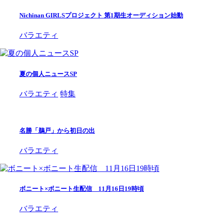
Nichinan GIRLSプロジェクト 第1期生オーディション始動
バラエティ
夏の個人ニュースSP
バラエティ
特集
名勝「鵜戸」から初日の出
バラエティ
ボニート×ボニート生配信 11月16日19時頃
バラエティ