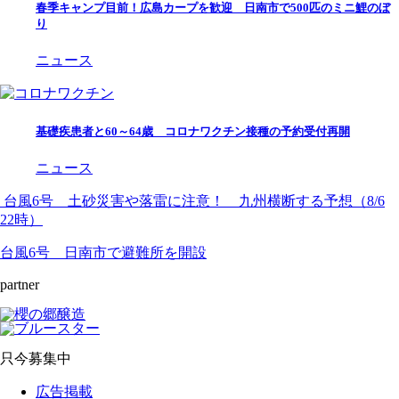
春季キャンプ目前！広島カープを歓迎 日南市で500匹のミニ鯉のぼ
り
ニュース
基礎疾患者と60～64歳 コロナワクチン接種の予約受付再開
ニュース
台風6号 土砂災害や落雷に注意！ 九州横断する予想（8/6
22時）
台風6号 日南市で避難所を開設
partner
只今募集中
広告掲載