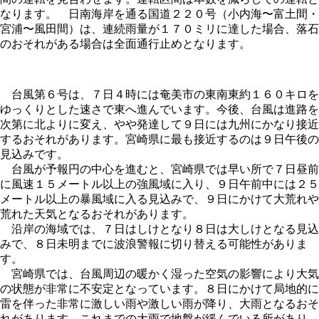
なります。 日南海岸を通る国道２２０号（小内海〜富土間・
宮浦〜風田間）は、連続雨量が１７０ミリに達した場合、落石
のおそれがある場合は全面通行止めとなります。
台風第６号は、７日４時には奄美市の東南東約１６０キロを
ゆっくりとした速さで東へ進んでいます。今後、台風は進路を
次第に北よりに変え、やや発達して９日には九州にかなり接近
するおそれがあります。宮崎県に最も接近するのは９日午後の
見込みです。
台風が予報円の中心を進むと、宮崎県では早い所で７日昼前
に風速１５メートル以上の強風域に入り、９日午前中には２５
メートル以上の暴風域に入る見込みで、９日にかけて大荒れや
荒れた天気となるおそれがあります。
沿岸の海域では、７日はしけとなり８日は大しけとなる見込
みで、８日未明までに波浪警報に切り替える可能性がありま
す。
宮崎県では、台風周辺の暖かく湿った空気の影響により大気
の状態が非常に不安定となっています。８日にかけて局地的に
雷を伴った非常に激しい雨や激しい雨が降り、大雨となるおそ
れがあります。これまでの大雨で地盤が緩んでいる所があり、