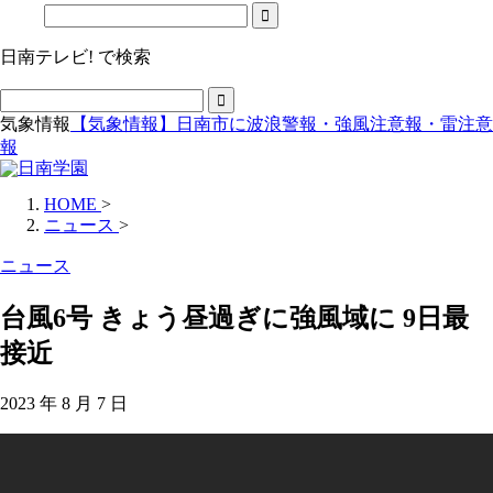
日南テレビ! で検索
気象情報
【気象情報】日南市に波浪警報・強風注意報・雷注意
報
HOME
>
ニュース
>
ニュース
台風6号 きょう昼過ぎに強風域に 9日最
接近
2023 年 8 月 7 日