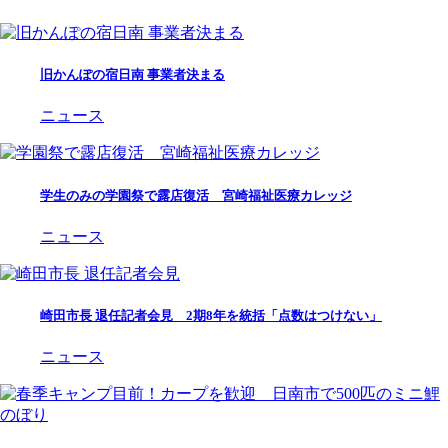
旧かんぽの宿日南 事業者決まる
ニュース
学生のみの学園祭で露店復活 宮崎福祉医療カレッジ
ニュース
崎田市長 退任記者会見 2期8年を統括「点数はつけない」
ニュース