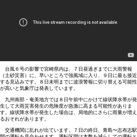
台風６号の影響で宮崎県内は、７日昼過ぎまでに大雨警報
（土砂災害）に、早いところで強風域に入り、９日に最も接近
する見込みです。８日未明までに波浪警報に切り替える可能性
が高いと気象庁は発表しています。
九州南部・奄美地方では８日午前中にかけて線状降水帯が発
生して大雨災害発生の危険度が急激に高まる可能性がありま
す。線状降水帯が発生した場合は、局地的にさらに雨量が増え
るおそれがあります。
交通機関に乱れが出ています。７日の終日、青島〜志布志駅
間の運転を見合わせます。運転区間は本数を減らしての運転と